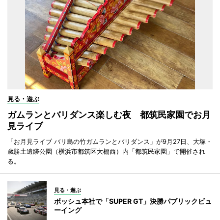
見る・遊ぶ
ガムランとバリダンス楽しむ夜 都筑民家園でお月
見ライブ
「お月見ライブ バリ島の竹ガムランとバリダンス」が9月27日、大塚・
歳勝土遺跡公園（横浜市都筑区大棚西）内「都筑民家園」で開催され
る。
見る・遊ぶ
ボッシュ本社で「SUPER GT」決勝パブリックビュ
ーイング