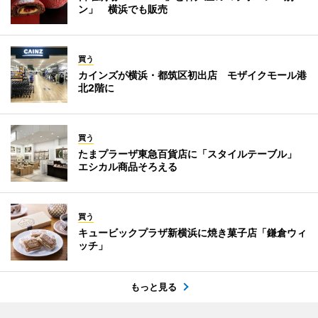
ン」 横浜でも販売
買う
カインズが横浜・都筑区初出店 モザイクモール港
北2階に
買う
たまプラーザ東急百貨店に「スタイルテーブル」
エシカル商品そろえる
買う
キュービックプラザ新横浜に焼き菓子店「鎌倉ウィ
ッチ」
もっと見る