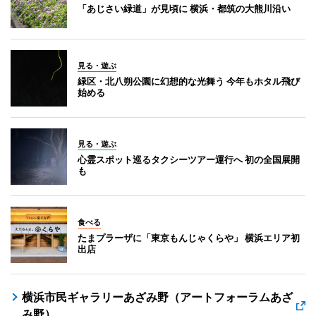
「あじさい緑道」が見頃に 横浜・都筑の大熊川沿い
見る・遊ぶ
緑区・北八朔公園に幻想的な光舞う 今年もホタル飛び
始める
見る・遊ぶ
心霊スポット巡るタクシーツアー運行へ 初の全国展開
も
食べる
たまプラーザに「東京もんじゃくらや」 横浜エリア初
出店
横浜市民ギャラリーあざみ野（アートフォーラムあざ
み野）