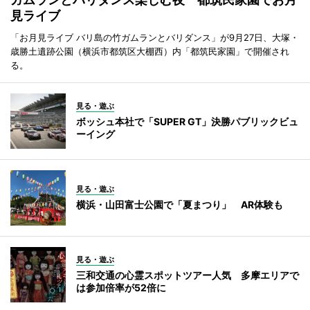
見ライブ
「お月見ライブ バリ島の竹ガムランとバリダンス」が9月27日、大塚・
歳勝土遺跡公園（横浜市都筑区大棚西）内「都筑民家園」で開催され
る。
見る・遊ぶ
ボッシュ本社で「SUPER GT」決勝パブリックビュ
ーイング
見る・遊ぶ
横浜・山田富士公園で「夏まつり」 AR体験も
見る・遊ぶ
三和交通の心霊スポットツアー人気 多摩エリアで
は参加倍率が52倍に