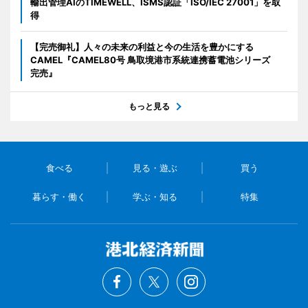
輸出管理AIのTIMEWELL、ISMS認証「ISO/IEC 27001」を取
得
【完売御礼】人々の未来の利益と今の生活を豊かにする
CAMEL『CAMEL80号 鳥取境港市系統連携蓄電池シリーズ
完売』
もっと見る
食べる
見る・遊ぶ
買う
暮らす・働く
学ぶ・知る
特集