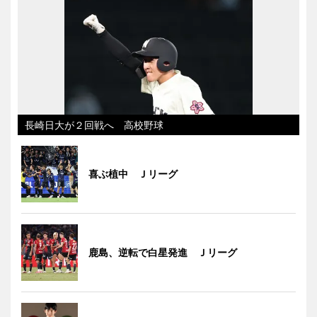
長崎日大が２回戦へ 高校野球
喜ぶ植中 Ｊリーグ
鹿島、逆転で白星発進 Ｊリーグ