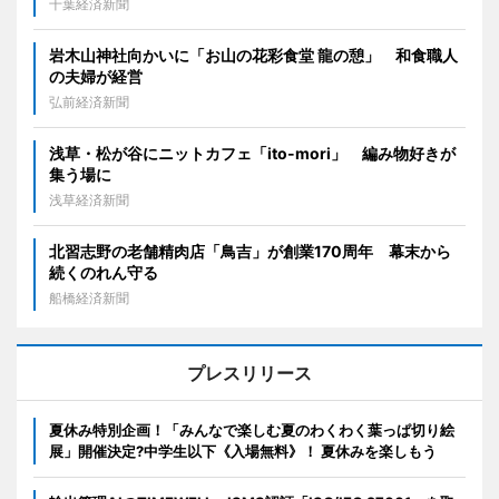
千葉経済新聞
岩木山神社向かいに「お山の花彩食堂 龍の憩」 和食職人
の夫婦が経営
弘前経済新聞
浅草・松が谷にニットカフェ「ito-mori」 編み物好きが
集う場に
浅草経済新聞
北習志野の老舗精肉店「鳥吉」が創業170周年 幕末から
続くのれん守る
船橋経済新聞
プレスリリース
夏休み特別企画！「みんなで楽しむ夏のわくわく葉っぱ切り絵
展」開催決定?中学生以下《入場無料》！ 夏休みを楽しもう