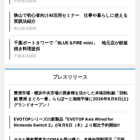
中野経済新聞
狭山で初心者向けAI活用セミナー 仕事や暮らしに使える
実践法紹介
狭山経済新聞
千葉ポートタワーで「BLUE＆FIRE mini」 地元店が鉄板
焼き料理提供
千葉経済新聞
プレスリリース
豊洲市場・横浜中央市場の買参権を活かした本格回転鮨「回転
鮨 豊洲 まぐろ一番」ららぽーと湘南平塚に2026年8月8日(土)
グランドオープン！
EVOTOPシリーズの新製品『EVOTOP Axis Wired for
Nintendo Switch 2』が8月6日（木）より順次予約開始!!
ホテル雅叙園東京のDNAを受け継ぐ、本格中国料理店「万福