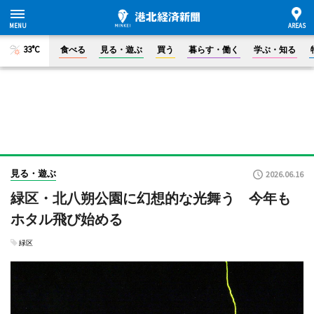
33°C
食べる
見る・遊ぶ
買う
暮らす・働く
学ぶ・知る
見る・遊ぶ
2026.06.16
緑区・北八朔公園に幻想的な光舞う 今年も
ホタル飛び始める
緑区