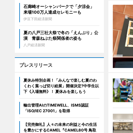
石廊崎オーシャンパークで「夕涼会」
来場100万人達成セレモニーも
伊豆下田経済新聞
夏の八戸三社大祭で冬の「えんぶり」公
演 青森ねぶた祭関係者の姿も
八戸経済新聞
プレスリリース
夏休み特別企画！「みんなで楽しむ夏のわ
くわく葉っぱ切り絵展」開催決定?中学生以
下《入場無料》！ 夏休みを楽しもう
輸出管理AIのTIMEWELL、ISMS認証
「ISO/IEC 27001」を取得
【完売御礼】人々の未来の利益と今の生活
を豊かにするCAMEL『CAMEL80号 鳥取