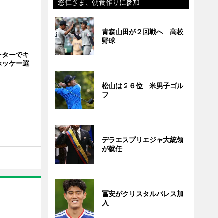
悠仁さま、朝食作りに参加
青森山田が２回戦へ 高校
野球
ンターでキ
ホッケー選
松山は２６位 米男子ゴル
フ
デラエスプリエジャ大統領
が就任
冨安がクリスタルパレス加
入