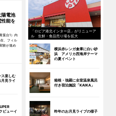
太陽電池
電性能を
「ロピア港北インター店」がリニューア
青葉台1）内
ル 生鮮・食品売り場を拡大
現在、フィル
実験が進め
横浜赤レンガ倉庫に白い砂
浜 アメリカ西海岸テーマ
の夏イベント
ンス楽しむ
箱根・強羅に全室温泉風呂
お月見ライ
付き宿泊施設「KAIKA」
UPER
昨年のお月見ライブの様子
クビューイ