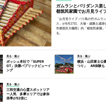
ガムランとバリダンス
都筑民家園でお月見ライ
「お月見ライブ バリ島の竹ガムラ
ス」が9月27日、大塚・歳勝土遺跡
市都筑区大棚西）内「都筑民家園」
る。
見る・遊ぶ
見る・遊ぶ
ボッシュ本社で「SUPER
横浜・山田富士公
GT」決勝パブリックビューイ
つり」 AR体験も
ング
見る・遊ぶ
三和交通の心霊スポットツア
ー人気 多摩エリアでは参加
倍率が52倍に