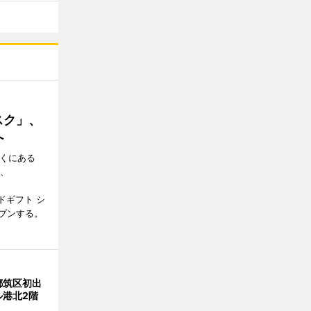
スク」、
へ
近くにある
日、
ドギフト シ
プンする。
都筑区初出
ル港北2階