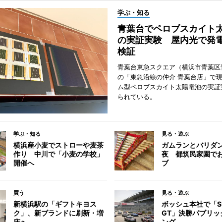
学ぶ・知る
青葉台でペロブスカイト
の実証実験 屋内光で発
検証
青葉台東急スクエア（横浜市青葉区
の「東急沿線の仲介 青葉台店」で
ム型ペロブスカイト太陽電池の実証
られている。
学ぶ・知る
見る・遊ぶ
横浜産小麦でストローや麦茶
ガムランとバリダ
作り 中川で「小麦の学校」
夜 都筑民家園で
開催へ
ブ
買う
見る・遊ぶ
新横浜駅の「ギフトキヨス
ボッシュ本社で「S
ク」、新ブランドに刷新・増
GT」決勝パブリッ
床へ
ング