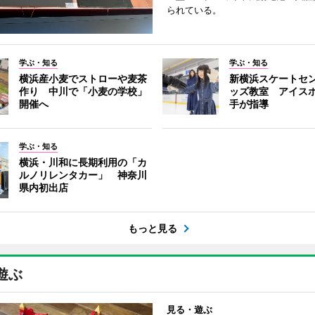
られている。
学ぶ・知る
学ぶ・知る
横浜産小麦でストローや麦茶
新横浜スケートセ
作り 中川で「小麦の学校」
ッズ教室 アイス
開催へ
手が指導
学ぶ・知る
横浜・川和に長期利用の「カ
ルノリレンタカー」 神奈川
県内初出店
もっと見る
遊ぶ
見る・遊ぶ