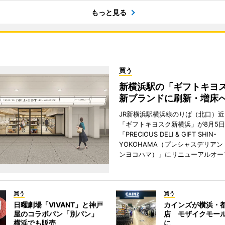
もっと見る
買う
新横浜駅の「ギフトキヨ
新ブランドに刷新・増床
JR新横浜駅横浜線のりば（北口）
「ギフトキヨスク新横浜」が8月5
「PRECIOUS DELI & GIFT SHIN-
YOKOHAMA（プレシャスデリアン
ンヨコハマ）」にリニューアルオー
買う
買う
日曜劇場「VIVANT」と神戸
カインズが横浜・
屋のコラボパン「別パン」
店 モザイクモー
横浜でも販売
に