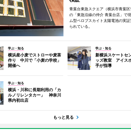
青葉台東急スクエア（横浜市青葉区
の「東急沿線の仲介 青葉台店」で
ム型ペロブスカイト太陽電池の実証
られている。
学ぶ・知る
学ぶ・知る
横浜産小麦でストローや麦茶
新横浜スケートセ
作り 中川で「小麦の学校」
ッズ教室 アイス
開催へ
手が指導
学ぶ・知る
横浜・川和に長期利用の「カ
ルノリレンタカー」 神奈川
県内初出店
もっと見る