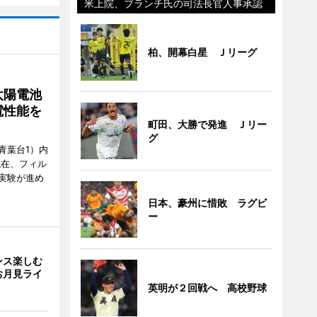
米上院、ブランチ氏の司法長官人事承認
柏、開幕白星 Ｊリーグ
太陽電池
電性能を
町田、大勝で発進 Ｊリー
グ
青葉台1）内
現在、フィル
実験が進め
日本、豪州に惜敗 ラグビ
ー
ンス楽しむ
お月見ライ
英明が２回戦へ 高校野球