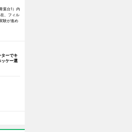
青葉台1）内
現在、フィル
実験が進め
ンターでキ
ホッケー選