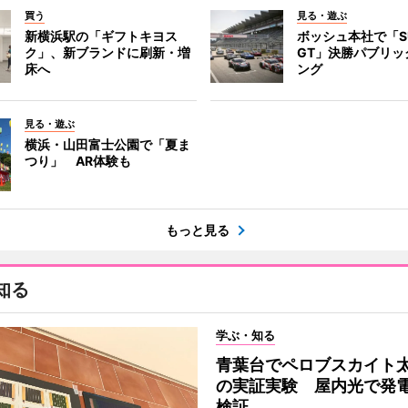
買う
見る・遊ぶ
新横浜駅の「ギフトキヨス
ボッシュ本社で「S
ク」、新ブランドに刷新・増
GT」決勝パブリッ
床へ
ング
見る・遊ぶ
横浜・山田富士公園で「夏ま
つり」 AR体験も
もっと見る
知る
学ぶ・知る
青葉台でペロブスカイト
の実証実験 屋内光で発
検証