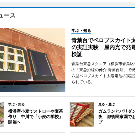
ュース
学ぶ・知る
青葉台でペロブスカイト
の実証実験 屋内光で発
検証
青葉台東急スクエア（横浜市青葉区
の「東急沿線の仲介 青葉台店」で
ム型ペロブスカイト太陽電池の実証
られている。
学ぶ・知る
見る・遊ぶ
横浜産小麦でストローや麦茶
ガムランとバリダ
作り 中川で「小麦の学校」
夜 都筑民家園で
開催へ
ブ