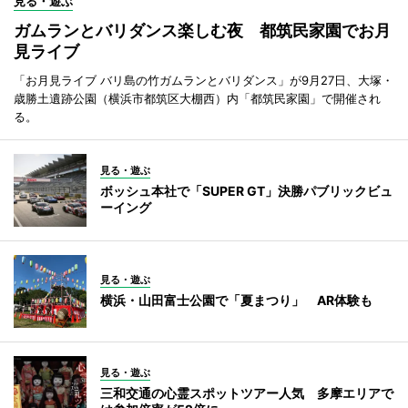
見る・遊ぶ
ガムランとバリダンス楽しむ夜 都筑民家園でお月
見ライブ
「お月見ライブ バリ島の竹ガムランとバリダンス」が9月27日、大塚・
歳勝土遺跡公園（横浜市都筑区大棚西）内「都筑民家園」で開催され
る。
見る・遊ぶ
ボッシュ本社で「SUPER GT」決勝パブリックビュ
ーイング
見る・遊ぶ
横浜・山田富士公園で「夏まつり」 AR体験も
見る・遊ぶ
三和交通の心霊スポットツアー人気 多摩エリアで