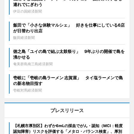
連れでにぎわう
伊豆の国経済新聞
飯田で「小さな体験マルシェ」 好きを仕事にしている6店
が日替わり出店
飯田経済新聞
徳之島「ユイの島で結ぶ太鼓祭り」 9年ぶりの開催で島を
沸かせる
奄美群島南三島経済新聞
壱岐に「壱岐の島ラーメン 志賀屋」 タイ塩ラーメンで島
の新名物目指す
壱岐対馬経済新聞
プレスリリース
【札幌市厚別区】わずか6mLの採血でがん・認知（MCI：軽度
認知障害）リスクを評価する「メタロ・バランス検査」、厚別