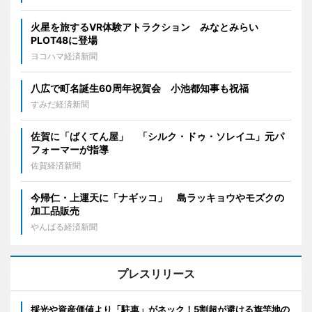
火星を旅するVR体験アトラクション みなとみらい
PLOT48に登場
ヨコハマ経済新聞
八広で町名誕生60周年祝賀会 小池都知事も祝福
すみだ経済新聞
佐賀に「ばくてん屋」 「シルク・ドゥ・ソレイユ」元パ
フォーマーが指導
佐賀経済新聞
今帰仁・上運天に「ナギッコ」 島ラッキョウやモズクの
加工品販売
やんばる経済新聞
プレスリリース
採光や資産価値より「駐車」がネック！5割超が避ける旗竿地の