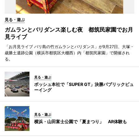
見る・遊ぶ
ガムランとバリダンス楽しむ夜 都筑民家園でお月
見ライブ
「お月見ライブ バリ島の竹ガムランとバリダンス」が9月27日、大塚・
歳勝土遺跡公園（横浜市都筑区大棚西）内「都筑民家園」で開催され
る。
見る・遊ぶ
ボッシュ本社で「SUPER GT」決勝パブリックビュ
ーイング
見る・遊ぶ
横浜・山田富士公園で「夏まつり」 AR体験も