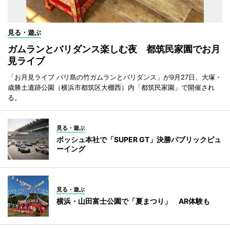
見る・遊ぶ
ガムランとバリダンス楽しむ夜 都筑民家園でお月
見ライブ
「お月見ライブ バリ島の竹ガムランとバリダンス」が9月27日、大塚・
歳勝土遺跡公園（横浜市都筑区大棚西）内「都筑民家園」で開催され
る。
見る・遊ぶ
ボッシュ本社で「SUPER GT」決勝パブリックビュ
ーイング
見る・遊ぶ
横浜・山田富士公園で「夏まつり」 AR体験も