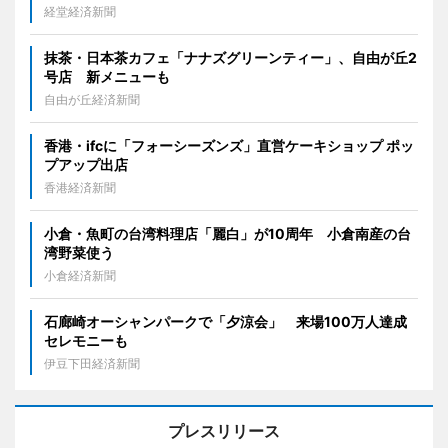
経堂経済新聞
抹茶・日本茶カフェ「ナナズグリーンティー」、自由が丘2
号店 新メニューも
自由が丘経済新聞
香港・ifcに「フォーシーズンズ」直営ケーキショップ ポッ
プアップ出店
香港経済新聞
小倉・魚町の台湾料理店「麗白」が10周年 小倉南産の台
湾野菜使う
小倉経済新聞
石廊崎オーシャンパークで「夕涼会」 来場100万人達成
セレモニーも
伊豆下田経済新聞
プレスリリース