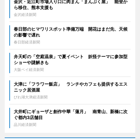
金沢・近江町市場入り口に肉まん「まんぷく屋」 能登か
ら移住、熊本支援も
金沢経済新聞
春日部のヒマワリスポット準備万端 開花はまだ先、天候
の影響で遅れ
春日部経済新聞
弁天町の「空庭温泉」で夏イベント 妖怪テーマに参加型
ショーや謎解きも
大阪ベイ経済新聞
大津に「フラワー飯店」 ランチやカフェも提供するエス
ニック居酒屋
びわ湖大津経済新聞
大井町にギョーザと創作中華「蓮月」 南青山、新橋に次
ぐ都内3店舗目
品川経済新聞