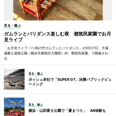
見る・遊ぶ
ガムランとバリダンス楽しむ夜 都筑民家園でお月
見ライブ
「お月見ライブ バリ島の竹ガムランとバリダンス」が9月27日、大塚・
歳勝土遺跡公園（横浜市都筑区大棚西）内「都筑民家園」で開催され
る。
見る・遊ぶ
ボッシュ本社で「SUPER GT」決勝パブリックビュ
ーイング
見る・遊ぶ
横浜・山田富士公園で「夏まつり」 AR体験も