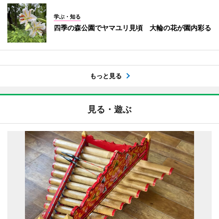
学ぶ・知る
四季の森公園でヤマユリ見頃 大輪の花が園内彩る
もっと見る
見る・遊ぶ