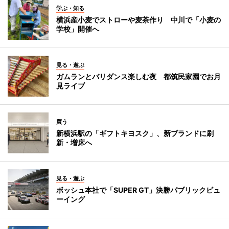
学ぶ・知る
横浜産小麦でストローや麦茶作り 中川で「小麦の
学校」開催へ
見る・遊ぶ
ガムランとバリダンス楽しむ夜 都筑民家園でお月
見ライブ
買う
新横浜駅の「ギフトキヨスク」、新ブランドに刷
新・増床へ
見る・遊ぶ
ボッシュ本社で「SUPER GT」決勝パブリックビュ
ーイング