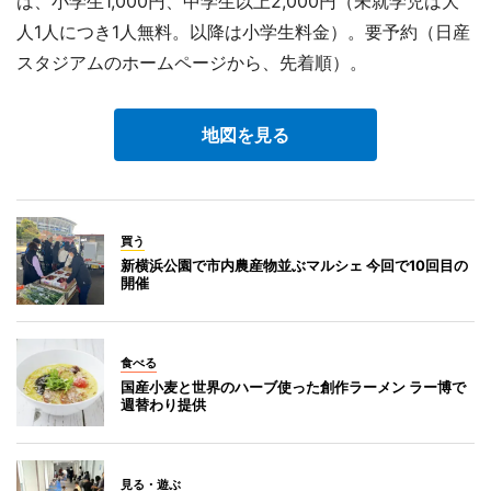
は、小学生1,000円、中学生以上2,000円（未就学児は大
人1人につき1人無料。以降は小学生料金）。要予約（日産
スタジアムのホームページから、先着順）。
地図を見る
買う
新横浜公園で市内農産物並ぶマルシェ 今回で10回目の
開催
食べる
国産小麦と世界のハーブ使った創作ラーメン ラー博で
週替わり提供
見る・遊ぶ