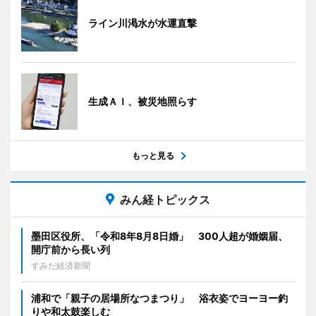
ライン川渇水が水運直撃
生成ＡＩ、被災地照らす
もっと見る
みん経トピックス
墨田区役所、「令和8年8月8日婚」 300人超が婚姻届、
開庁前から長い列
すみだ経済新聞
浦和で「親子の居場所なつまつり」 浴衣姿でヨーヨー釣
りや和太鼓楽しむ