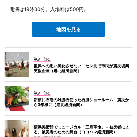
開演は19時30分。入場料は500円。
地図を見る
学ぶ・知る
復興への思い風化させない－セン北で市民が震災復興
支援企画（港北経済新聞）
学ぶ・知る
新横に石巻の雄勝石使った石皿ショールーム－震災か
ら3年機に（港北経済新聞）
横浜美術館でミュージカル「三月革命」－被災者によ
る、被災者のための舞台（ヨコハマ経済新聞）