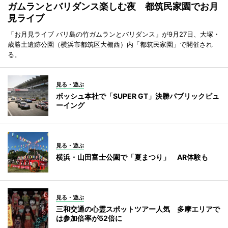
ガムランとバリダンス楽しむ夜 都筑民家園でお月
見ライブ
「お月見ライブ バリ島の竹ガムランとバリダンス」が9月27日、大塚・
歳勝土遺跡公園（横浜市都筑区大棚西）内「都筑民家園」で開催され
る。
見る・遊ぶ
ボッシュ本社で「SUPER GT」決勝パブリックビュ
ーイング
見る・遊ぶ
横浜・山田富士公園で「夏まつり」 AR体験も
見る・遊ぶ
三和交通の心霊スポットツアー人気 多摩エリアで
は参加倍率が52倍に