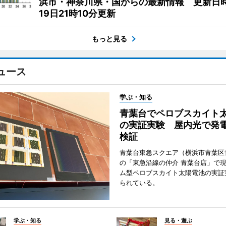
浜市・神奈川県・国からの最新情報 更新日時
19日21時10分更新
もっと見る
ュース
学ぶ・知る
青葉台でペロブスカイト
の実証実験 屋内光で発
検証
青葉台東急スクエア（横浜市青葉区
の「東急沿線の仲介 青葉台店」で
ム型ペロブスカイト太陽電池の実証
られている。
学ぶ・知る
見る・遊ぶ