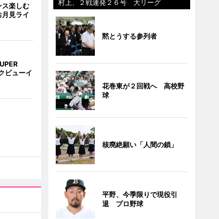
村上、２戦連発２６号 大リーグ
ンス楽しむ
お月見ライ
黙とうする参列者
UPER
クビューイ
花巻東が２回戦へ 高校野
球
核廃絶願い「人間の鎖」
平野、今季限りで現役引
退 プロ野球