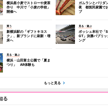
横浜産小麦でストローや麦茶
ガムランとバリダ
作り 中川で「小麦の学校」
夜 都筑民家園で
開催へ
ブ
買う
見る・遊ぶ
新横浜駅の「ギフトキヨス
ボッシュ本社で「S
ク」、新ブランドに刷新・増
GT」決勝パブリッ
床へ
ング
見る・遊ぶ
横浜・山田富士公園で「夏ま
つり」 AR体験も
もっと見る
知る