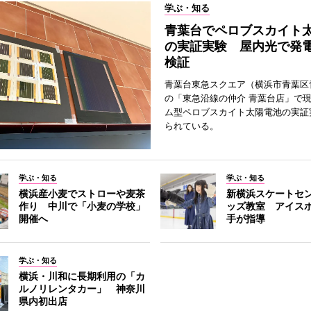
学ぶ・知る
青葉台でペロブスカイト
の実証実験 屋内光で発
検証
青葉台東急スクエア（横浜市青葉区
の「東急沿線の仲介 青葉台店」で
ム型ペロブスカイト太陽電池の実証
られている。
学ぶ・知る
学ぶ・知る
横浜産小麦でストローや麦茶
新横浜スケートセ
作り 中川で「小麦の学校」
ッズ教室 アイス
開催へ
手が指導
学ぶ・知る
横浜・川和に長期利用の「カ
ルノリレンタカー」 神奈川
県内初出店