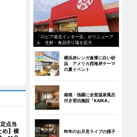
「ロピア港北インター店」がリニューア
ル 生鮮・食品売り場を拡大
横浜赤レンガ倉庫に白い砂
浜 アメリカ西海岸テーマ
の夏イベント
箱根・強羅に全室温泉風呂
付き宿泊施設「KAIKA」
、定点当
とめ】横
昨年のお月見ライブの様子