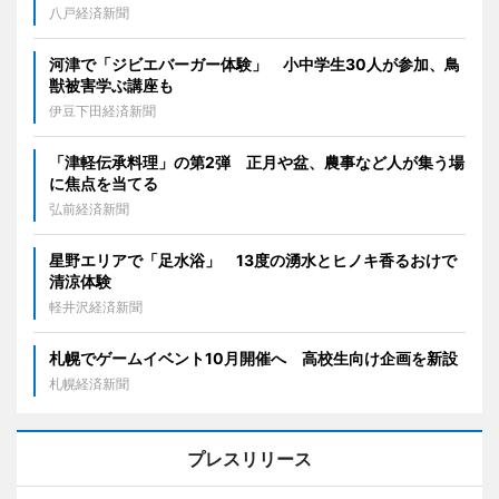
八戸経済新聞
河津で「ジビエバーガー体験」 小中学生30人が参加、鳥
獣被害学ぶ講座も
伊豆下田経済新聞
「津軽伝承料理」の第2弾 正月や盆、農事など人が集う場
に焦点を当てる
弘前経済新聞
星野エリアで「足水浴」 13度の湧水とヒノキ香るおけで
清涼体験
軽井沢経済新聞
札幌でゲームイベント10月開催へ 高校生向け企画を新設
札幌経済新聞
プレスリリース