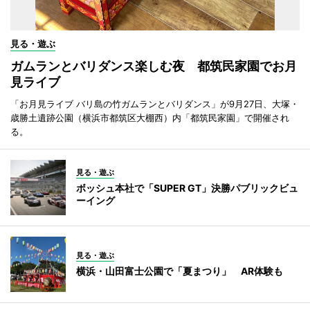
見る・遊ぶ
ガムランとバリダンス楽しむ夜 都筑民家園でお月
見ライブ
「お月見ライブ バリ島の竹ガムランとバリダンス」が9月27日、大塚・
歳勝土遺跡公園（横浜市都筑区大棚西）内「都筑民家園」で開催され
る。
見る・遊ぶ
ボッシュ本社で「SUPER GT」決勝パブリックビュ
ーイング
見る・遊ぶ
横浜・山田富士公園で「夏まつり」 AR体験も