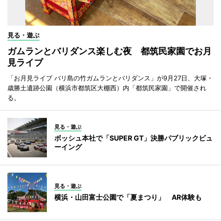
見る・遊ぶ
ガムランとバリダンス楽しむ夜 都筑民家園でお月
見ライブ
「お月見ライブ バリ島の竹ガムランとバリダンス」が9月27日、大塚・
歳勝土遺跡公園（横浜市都筑区大棚西）内「都筑民家園」で開催され
る。
見る・遊ぶ
ボッシュ本社で「SUPER GT」決勝パブリックビュ
ーイング
見る・遊ぶ
横浜・山田富士公園で「夏まつり」 AR体験も