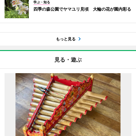
学ぶ・知る
四季の森公園でヤマユリ見頃 大輪の花が園内彩る
もっと見る
見る・遊ぶ