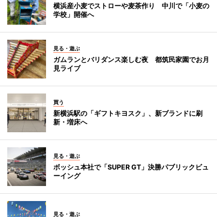
横浜産小麦でストローや麦茶作り 中川で「小麦の
学校」開催へ
見る・遊ぶ
ガムランとバリダンス楽しむ夜 都筑民家園でお月
見ライブ
買う
新横浜駅の「ギフトキヨスク」、新ブランドに刷
新・増床へ
見る・遊ぶ
ボッシュ本社で「SUPER GT」決勝パブリックビュ
ーイング
見る・遊ぶ