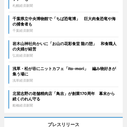
札幌経済新聞
千葉県立中央博物館で「ちば恐竜博」 巨大肉食恐竜や海
の捕食者も
千葉経済新聞
岩木山神社向かいに「お山の花彩食堂 龍の憩」 和食職人
の夫婦が経営
弘前経済新聞
浅草・松が谷にニットカフェ「ito-mori」 編み物好きが
集う場に
浅草経済新聞
北習志野の老舗精肉店「鳥吉」が創業170周年 幕末から
続くのれん守る
船橋経済新聞
プレスリリース