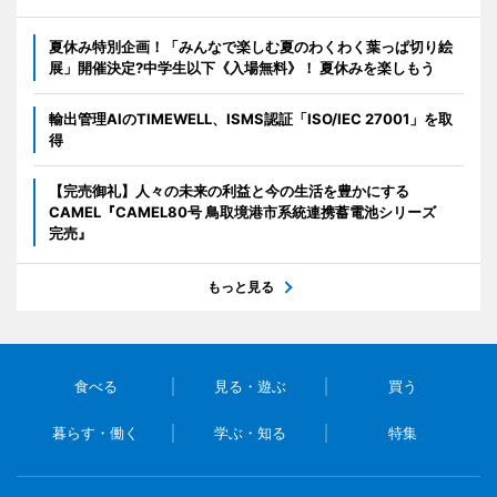
夏休み特別企画！「みんなで楽しむ夏のわくわく葉っぱ切り絵
展」開催決定?中学生以下《入場無料》！ 夏休みを楽しもう
輸出管理AIのTIMEWELL、ISMS認証「ISO/IEC 27001」を取
得
【完売御礼】人々の未来の利益と今の生活を豊かにする
CAMEL『CAMEL80号 鳥取境港市系統連携蓄電池シリーズ
完売』
もっと見る
食べる
見る・遊ぶ
買う
暮らす・働く
学ぶ・知る
特集