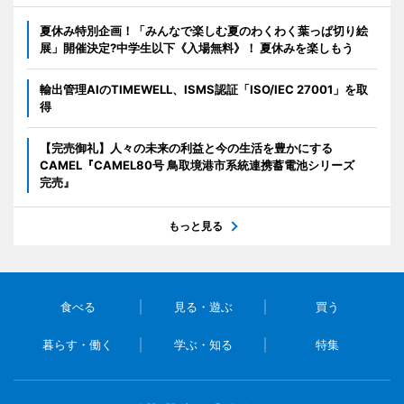
夏休み特別企画！「みんなで楽しむ夏のわくわく葉っぱ切り絵
展」開催決定?中学生以下《入場無料》！ 夏休みを楽しもう
輸出管理AIのTIMEWELL、ISMS認証「ISO/IEC 27001」を取
得
【完売御礼】人々の未来の利益と今の生活を豊かにする
CAMEL『CAMEL80号 鳥取境港市系統連携蓄電池シリーズ
完売』
もっと見る
食べる
見る・遊ぶ
買う
暮らす・働く
学ぶ・知る
特集