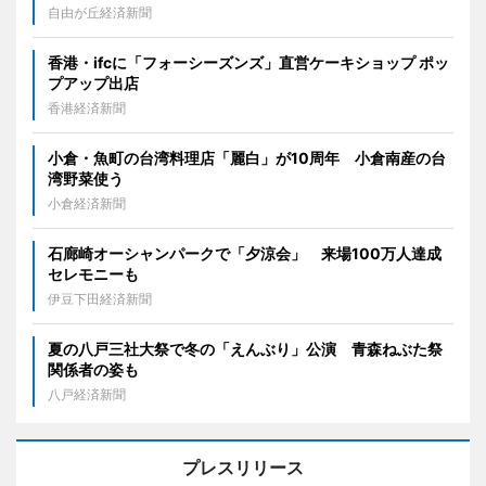
自由が丘経済新聞
香港・ifcに「フォーシーズンズ」直営ケーキショップ ポッ
プアップ出店
香港経済新聞
小倉・魚町の台湾料理店「麗白」が10周年 小倉南産の台
湾野菜使う
小倉経済新聞
石廊崎オーシャンパークで「夕涼会」 来場100万人達成
セレモニーも
伊豆下田経済新聞
夏の八戸三社大祭で冬の「えんぶり」公演 青森ねぶた祭
関係者の姿も
八戸経済新聞
プレスリリース