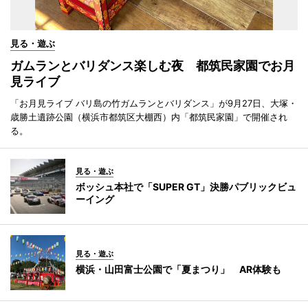
見る・遊ぶ
ガムランとバリダンス楽しむ夜 都筑民家園でお月
見ライブ
「お月見ライブ バリ島の竹ガムランとバリダンス」が9月27日、大塚・
歳勝土遺跡公園（横浜市都筑区大棚西）内「都筑民家園」で開催され
る。
見る・遊ぶ
ボッシュ本社で「SUPER GT」決勝パブリックビュ
ーイング
見る・遊ぶ
横浜・山田富士公園で「夏まつり」 AR体験も