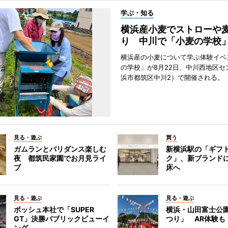
学ぶ・知る
横浜産小麦でストローや
り 中川で「小麦の学校
横浜産の小麦について学ぶ体験イベ
の学校」が8月22日、中川西地区セ
浜市都筑区中川2）で開催される。
見る・遊ぶ
買う
ガムランとバリダンス楽しむ
新横浜駅の「ギフ
夜 都筑民家園でお月見ライ
ク」、新ブランド
ブ
床へ
見る・遊ぶ
見る・遊ぶ
ボッシュ本社で「SUPER
横浜・山田富士公
GT」決勝パブリックビューイ
つり」 AR体験も
ング