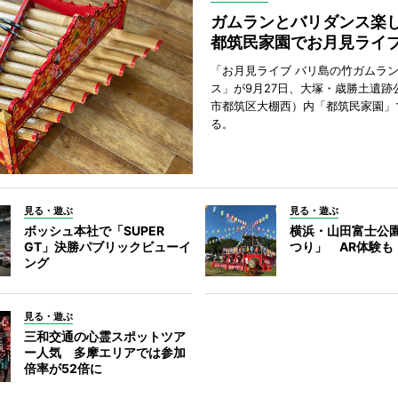
ガムランとバリダンス
都筑民家園でお月見ライ
「お月見ライブ バリ島の竹ガムラ
ス」が9月27日、大塚・歳勝土遺跡
市都筑区大棚西）内「都筑民家園」
る。
見る・遊ぶ
見る・遊ぶ
ボッシュ本社で「SUPER
横浜・山田富士公
GT」決勝パブリックビューイ
つり」 AR体験も
ング
見る・遊ぶ
三和交通の心霊スポットツア
ー人気 多摩エリアでは参加
倍率が52倍に