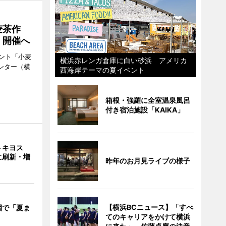
麦茶作
」開催へ
ント「小麦
横浜赤レンガ倉庫に白い砂浜 アメリカ
ンター（横
西海岸テーマの夏イベント
箱根・強羅に全室温泉風呂
付き宿泊施設「KAIKA」
トキヨス
に刷新・増
昨年のお月見ライブの様子
【横浜BCニュース】「すべ
園で「夏ま
てのキャリアをかけて横浜