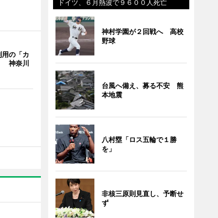
ドイツ、６月熱波で９６００人死亡
神村学園が２回戦へ 高校
野球
利用の「カ
」 神奈川
台風へ備え、募る不安 熊
本地震
八村塁「ロス五輪で１勝
を」
非核三原則見直し、予断せ
ず