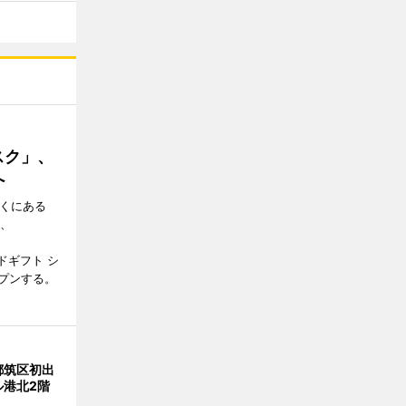
スク」、
へ
近くにある
日、
ドギフト シ
プンする。
都筑区初出
ル港北2階