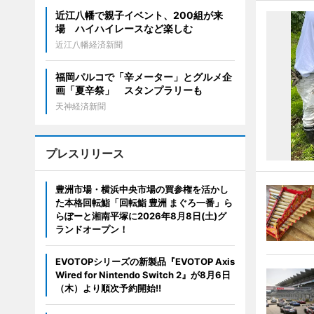
近江八幡で親子イベント、200組が来
場 ハイハイレースなど楽しむ
近江八幡経済新聞
福岡パルコで「辛メーター」とグルメ企
画「夏辛祭」 スタンプラリーも
天神経済新聞
プレスリリース
豊洲市場・横浜中央市場の買参権を活かし
た本格回転鮨「回転鮨 豊洲 まぐろ一番」ら
らぽーと湘南平塚に2026年8月8日(土)グ
ランドオープン！
EVOTOPシリーズの新製品『EVOTOP Axis
Wired for Nintendo Switch 2』が8月6日
（木）より順次予約開始!!