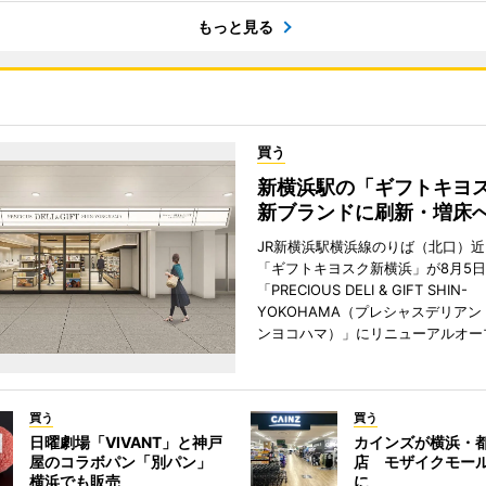
もっと見る
買う
新横浜駅の「ギフトキヨ
新ブランドに刷新・増床
JR新横浜駅横浜線のりば（北口）
「ギフトキヨスク新横浜」が8月5
「PRECIOUS DELI & GIFT SHIN-
YOKOHAMA（プレシャスデリアン
ンヨコハマ）」にリニューアルオー
買う
買う
日曜劇場「VIVANT」と神戸
カインズが横浜・
屋のコラボパン「別パン」
店 モザイクモー
横浜でも販売
に