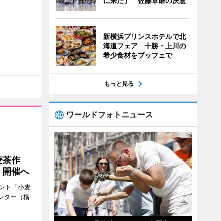
に来た」 佐藤卓磨の決意
新横浜プリンスホテルで北
海道フェア 十勝・上川の
希少食材をブッフェで
もっと見る
ワールドフォトニュース
麦茶作
」開催へ
ント「小麦
ンター（横