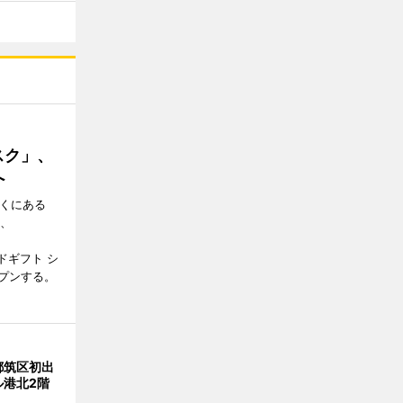
スク」、
へ
近くにある
日、
ドギフト シ
プンする。
都筑区初出
ル港北2階