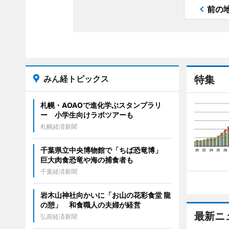
前の
みん経トピックス
特集
札幌・AOAOで進化学ぶスタンプラリ
ー 小学生向けラボツアーも
札幌経済新聞
千葉県立中央博物館で「ちば恐竜博」
巨大肉食恐竜や海の捕食者も
千葉経済新聞
岩木山神社向かいに「お山の花彩食堂 龍
の憩」 和食職人の夫婦が経営
最新ニ
弘前経済新聞