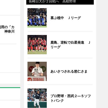
長崎日大が２回戦へ 高校野球
喜ぶ植中 Ｊリーグ
利用の「カ
」 神奈川
鹿島、逆転で白星発進 Ｊ
リーグ
あいさつされる悠仁さま
プロ野球・西武２―５ソフ
トバンク