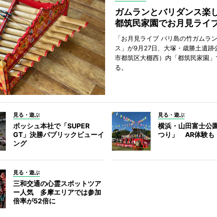
ガムランとバリダンス
都筑民家園でお月見ライ
「お月見ライブ バリ島の竹ガムラ
ス」が9月27日、大塚・歳勝土遺跡
市都筑区大棚西）内「都筑民家園」
る。
見る・遊ぶ
見る・遊ぶ
ボッシュ本社で「SUPER
横浜・山田富士公
GT」決勝パブリックビューイ
つり」 AR体験も
ング
見る・遊ぶ
三和交通の心霊スポットツア
ー人気 多摩エリアでは参加
倍率が52倍に