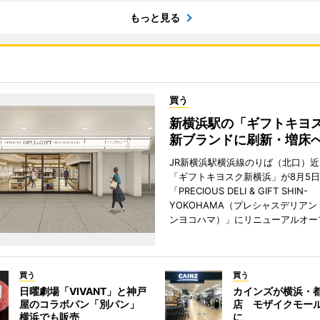
もっと見る
買う
新横浜駅の「ギフトキヨ
新ブランドに刷新・増床
JR新横浜駅横浜線のりば（北口）
「ギフトキヨスク新横浜」が8月5
「PRECIOUS DELI & GIFT SHIN-
YOKOHAMA（プレシャスデリアン
ンヨコハマ）」にリニューアルオー
買う
買う
日曜劇場「VIVANT」と神戸
カインズが横浜・
屋のコラボパン「別パン」
店 モザイクモー
横浜でも販売
に