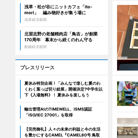
浅草・松が谷にニットカフェ「ito-
mori」 編み物好きが集う場に
浅草経済新聞
北習志野の老舗精肉店「鳥吉」が創業
170周年 幕末から続くのれん守る
船橋経済新聞
プレスリリース
夏休み特別企画！「みんなで楽しむ夏のわ
くわく葉っぱ切り絵展」開催決定?中学生以
下《入場無料》！ 夏休みを楽しもう
輸出管理AIのTIMEWELL、ISMS認証
「ISO/IEC 27001」を取得
【完売御礼】人々の未来の利益と今の生活
を豊かにするCAMEL『CAMEL80号 鳥取