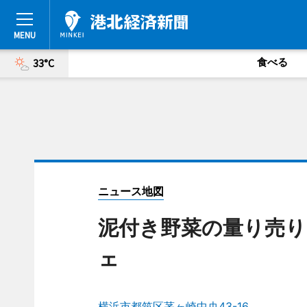
食べる
33°C
ニュース地図
泥付き野菜の量り売
ェ
横浜市都筑区茅ヶ崎中央43-16