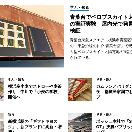
学ぶ・知る
青葉台でペロブスカイト
の実証実験 屋内光で発
検証
青葉台東急スクエア（横浜市青葉区
の「東急沿線の仲介 青葉台店」で
ム型ペロブスカイト太陽電池の実証
られている。
学ぶ・知る
見る・遊ぶ
横浜産小麦でストローや麦茶
ガムランとバリダ
作り 中川で「小麦の学校」
夜 都筑民家園で
開催へ
ブ
買う
見る・遊ぶ
新横浜駅の「ギフトキヨス
ボッシュ本社で「S
ク」、新ブランドに刷新・増
GT」決勝パブリッ
床へ
ング