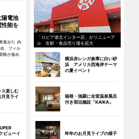
太陽電池
電性能を
「ロピア港北インター店」がリニューア
青葉台1）内
ル 生鮮・食品売り場を拡大
現在、フィル
実験が進め
横浜赤レンガ倉庫に白い砂
浜 アメリカ西海岸テーマ
の夏イベント
ンス楽しむ
箱根・強羅に全室温泉風呂
お月見ライ
付き宿泊施設「KAIKA」
UPER
昨年のお月見ライブの様子
クビューイ