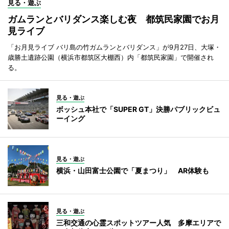
見る・遊ぶ
ガムランとバリダンス楽しむ夜 都筑民家園でお月
見ライブ
「お月見ライブ バリ島の竹ガムランとバリダンス」が9月27日、大塚・
歳勝土遺跡公園（横浜市都筑区大棚西）内「都筑民家園」で開催され
る。
見る・遊ぶ
ボッシュ本社で「SUPER GT」決勝パブリックビュ
ーイング
見る・遊ぶ
横浜・山田富士公園で「夏まつり」 AR体験も
見る・遊ぶ
三和交通の心霊スポットツアー人気 多摩エリアで