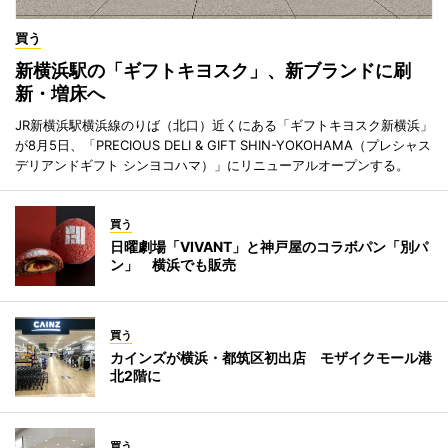
買う
新横浜駅の「ギフトキヨスク」、新ブランドに刷
新・増床へ
JR新横浜駅横浜線のりば（北口）近くにある「ギフトキヨスク新横浜」
が8月5日、「PRECIOUS DELI & GIFT SHIN-YOKOHAMA（プレシャス
デリアンドギフト シンヨコハマ）」にリニューアルオープンする。
買う
日曜劇場「VIVANT」と神戸屋のコラボパン「別パ
ン」 横浜でも販売
買う
カインズが横浜・都筑区初出店 モザイクモール港
北2階に
買う