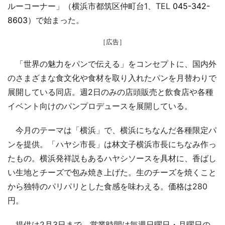
ルーコーナー」（横浜市都筑区仲町台1、TEL
045-342-
8603
）で始まった。
［広告］
「世界の魅力をパンで伝える」をコンセプトに、国内外
のさまざまな食文化や食材を取り入れたパンを月替わりで
展開している同店。週2日のみの店頭販売と飲食店や各種
イベント向けのパンプロデュースを展開している。
今月のテーマは「横浜」で、横浜にちなんだ各種限定パ
ンを提供。「ハヤシ市長」は林文子横浜市長にちなみ作っ
たもの。横浜発祥説もあるハヤシソースを具材に、香ばし
い生地とチーズで包み焼き上げた。生のチーズを焼くこと
から独特のパリパリとした食感を味わえる。価格は280
円。
提供は2月3日まで。営業時間は毎週日曜日・月曜日の