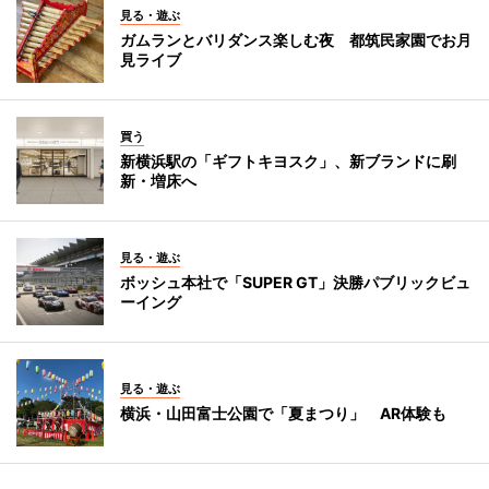
見る・遊ぶ
ガムランとバリダンス楽しむ夜 都筑民家園でお月
見ライブ
買う
新横浜駅の「ギフトキヨスク」、新ブランドに刷
新・増床へ
見る・遊ぶ
ボッシュ本社で「SUPER GT」決勝パブリックビュ
ーイング
見る・遊ぶ
横浜・山田富士公園で「夏まつり」 AR体験も