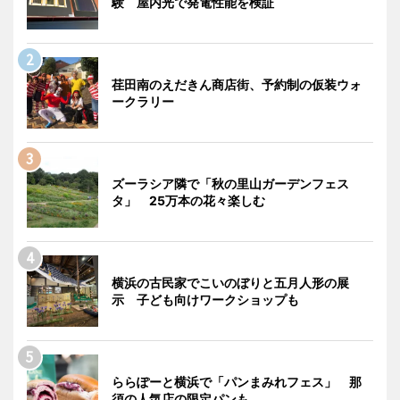
験 屋内光で発電性能を検証
荏田南のえだきん商店街、予約制の仮装ウォ
ークラリー
ズーラシア隣で「秋の里山ガーデンフェス
タ」 25万本の花々楽しむ
横浜の古民家でこいのぼりと五月人形の展
示 子ども向けワークショップも
ららぽーと横浜で「パンまみれフェス」 那
須の人気店の限定パンも