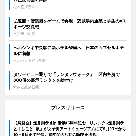
松本経済新聞
弘道館・偕楽園をゲームで再現 茨城県内企業と学生のeス
ポーツ交流戦
水戸経済新聞
ヘルシンキ中央駅に新ホテル登場へ 日本のカプセルホテ
ルに着想
ヘルシンキ経済新聞
タワービュー通りで「ランタンウォーク」 区内各所で
600個の展示ランタンを絵付け
すみだ経済新聞
プレスリリース
【展覧会】舘鼻則孝 創作活動15周年記念「リシンク -舘鼻則孝
と手しごと- 展」が女子美アートミュージアムにて9月10日から
10月6日まで開催。15年間の活動の軌跡を辿る。