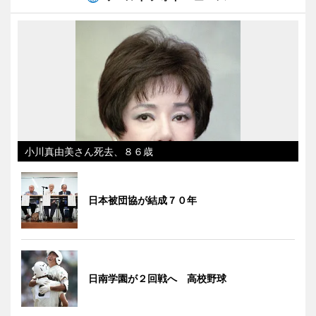
小川真由美さん死去、８６歳
日本被団協が結成７０年
日南学園が２回戦へ 高校野球