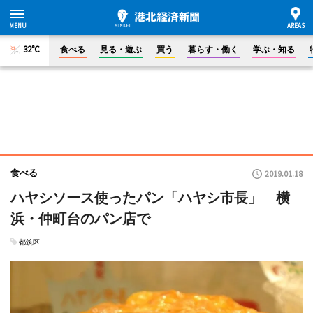
32°C
食べる
見る・遊ぶ
買う
暮らす・働く
学ぶ・知る
食べる
2019.01.18
ハヤシソース使ったパン「ハヤシ市長」 横
浜・仲町台のパン店で
都筑区