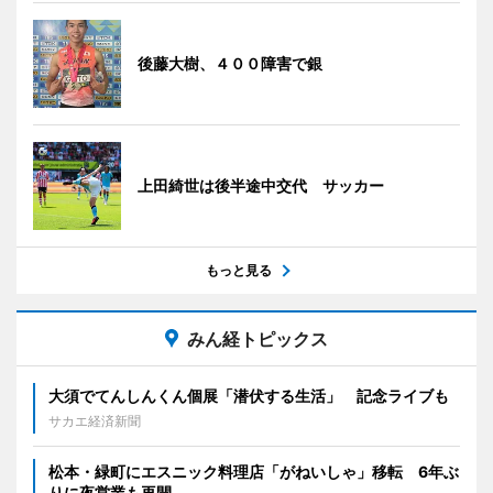
後藤大樹、４００障害で銀
上田綺世は後半途中交代 サッカー
もっと見る
みん経トピックス
大須でてんしんくん個展「潜伏する生活」 記念ライブも
サカエ経済新聞
松本・緑町にエスニック料理店「がねいしゃ」移転 6年ぶ
りに夜営業も再開