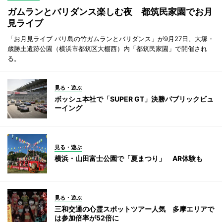
ガムランとバリダンス楽しむ夜 都筑民家園でお月
見ライブ
「お月見ライブ バリ島の竹ガムランとバリダンス」が9月27日、大塚・
歳勝土遺跡公園（横浜市都筑区大棚西）内「都筑民家園」で開催され
る。
見る・遊ぶ
ボッシュ本社で「SUPER GT」決勝パブリックビュ
ーイング
見る・遊ぶ
横浜・山田富士公園で「夏まつり」 AR体験も
見る・遊ぶ
三和交通の心霊スポットツアー人気 多摩エリアで
は参加倍率が52倍に