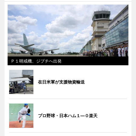
Ｐ１哨戒機、ジブチへ出発
在日米軍が支援物資輸送
プロ野球・日本ハム１―０楽天