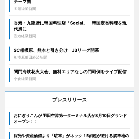
テーマ曲
函館経済新聞
香港・九龍塘に韓国料理店「Social」 韓国定番料理を現
代風に
香港経済新聞
SC相模原、熊本と引き分け J3リーグ開幕
相模原町田経済新聞
関門海峡花火大会、無料エリアなしの門司側をライブ配信
小倉経済新聞
プレスリリース
おにぎりこんが 羽田空港第一ターミナル店が8月10日グランド
オープン！！
採光や資産価値より「駐車」がネック！5割超が避ける旗竿地の