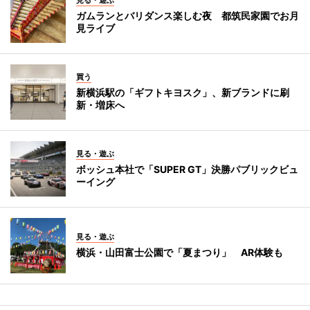
見る・遊ぶ
ガムランとバリダンス楽しむ夜 都筑民家園でお月
見ライブ
買う
新横浜駅の「ギフトキヨスク」、新ブランドに刷
新・増床へ
見る・遊ぶ
ボッシュ本社で「SUPER GT」決勝パブリックビュ
ーイング
見る・遊ぶ
横浜・山田富士公園で「夏まつり」 AR体験も