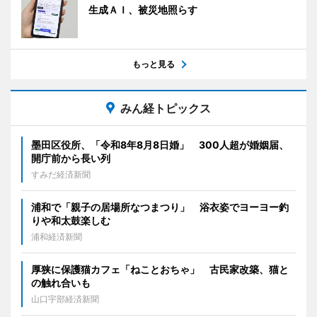
生成ＡＩ、被災地照らす
もっと見る
みん経トピックス
墨田区役所、「令和8年8月8日婚」 300人超が婚姻届、
開庁前から長い列
すみだ経済新聞
浦和で「親子の居場所なつまつり」 浴衣姿でヨーヨー釣
りや和太鼓楽しむ
浦和経済新聞
厚狭に保護猫カフェ「ねことおちゃ」 古民家改築、猫と
の触れ合いも
山口宇部経済新聞