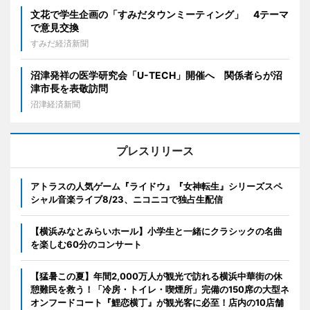
文花で学生企画の「すみだタウンミーティング」 4テーマ
で意見交換
すみだ経済新聞
沼津発祥の医学研究会「U-TECH」開催へ 関係者らが沼
津市長を表敬訪問
沼津経済新聞
プレスリリース
アトラスの人気ゲーム『ライドウ』『女神転生』シリーズスペ
シャル音楽ライブ8/23、ニコニコで独占生配信
【横浜みなとみらいホール】小学生と一緒にクラシックの名曲
を楽しむ60分のコンサート
【猛暑この夏】年間2,000万人が観光で訪れる横浜中華街の休
憩難民を救う！「冷房・トイレ・喫煙所」完備の150席の大型ネ
オンフードコート『鯉恋横丁』が観光客に必至！店内の10店舗