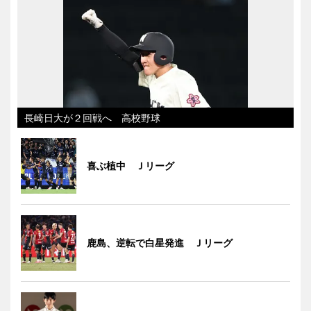
長崎日大が２回戦へ 高校野球
喜ぶ植中 Ｊリーグ
鹿島、逆転で白星発進 Ｊリーグ