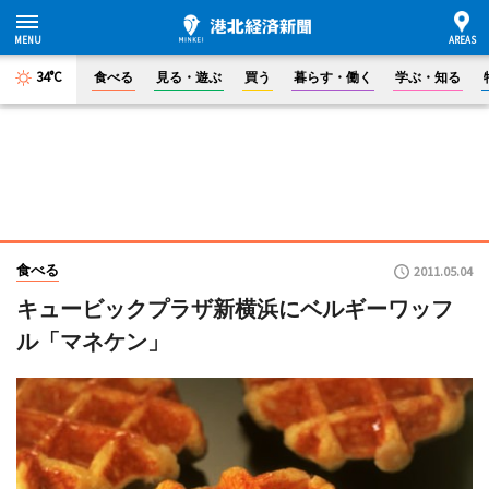
34°C
食べる
見る・遊ぶ
買う
暮らす・働く
学ぶ・知る
食べる
2011.05.04
キュービックプラザ新横浜にベルギーワッフ
ル「マネケン」