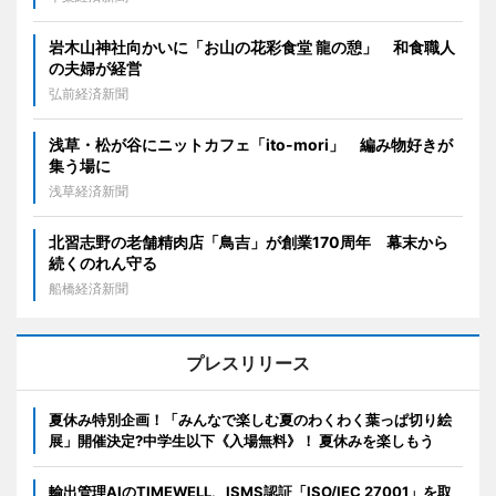
岩木山神社向かいに「お山の花彩食堂 龍の憩」 和食職人
の夫婦が経営
弘前経済新聞
浅草・松が谷にニットカフェ「ito-mori」 編み物好きが
集う場に
浅草経済新聞
北習志野の老舗精肉店「鳥吉」が創業170周年 幕末から
続くのれん守る
船橋経済新聞
プレスリリース
夏休み特別企画！「みんなで楽しむ夏のわくわく葉っぱ切り絵
展」開催決定?中学生以下《入場無料》！ 夏休みを楽しもう
輸出管理AIのTIMEWELL、ISMS認証「ISO/IEC 27001」を取