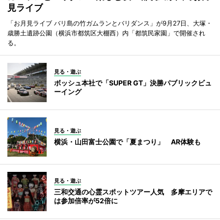
見ライブ
「お月見ライブ バリ島の竹ガムランとバリダンス」が9月27日、大塚・
歳勝土遺跡公園（横浜市都筑区大棚西）内「都筑民家園」で開催され
る。
見る・遊ぶ
ボッシュ本社で「SUPER GT」決勝パブリックビュ
ーイング
見る・遊ぶ
横浜・山田富士公園で「夏まつり」 AR体験も
見る・遊ぶ
三和交通の心霊スポットツアー人気 多摩エリアで
は参加倍率が52倍に