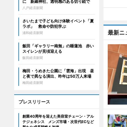
に 新羅神社、透明感のある切り絵で
八戸経済新聞
さいたまで子ども向け体験イベント「夏
ラボ」 救命や防犯学ぶ
最新ニ
浦和経済新聞
飯田「ギャラリー南無」の睡蓮池 赤い
スイレンが見頃迎える
飯田経済新聞
梅田・うめきた公園に「雲海」出現 昼
と夜で異なる演出、昨年は50万人来場
梅田経済新聞
プレスリリース
創業40周年を迎えた美容室チェーン・アル
テジェネシス メンズ市場・次世代ECなど