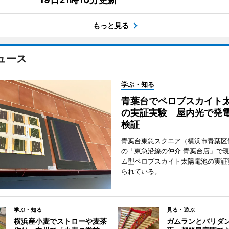
もっと見る
ュース
学ぶ・知る
青葉台でペロブスカイト
の実証実験 屋内光で発
検証
青葉台東急スクエア（横浜市青葉区
の「東急沿線の仲介 青葉台店」で
ム型ペロブスカイト太陽電池の実証
られている。
学ぶ・知る
見る・遊ぶ
横浜産小麦でストローや麦茶
ガムランとバリダ