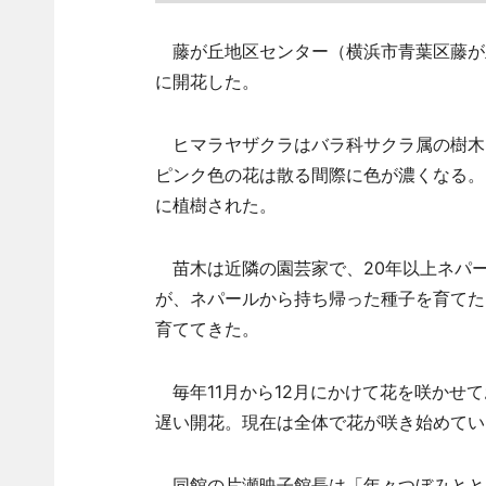
藤が丘地区センター（横浜市青葉区藤が丘
に開花した。
ヒマラヤザクラはバラ科サクラ属の樹木
ピンク色の花は散る間際に色が濃くなる。2
に植樹された。
苗木は近隣の園芸家で、20年以上ネパ
が、ネパールから持ち帰った種子を育てた
育ててきた。
毎年11月から12月にかけて花を咲かせ
遅い開花。現在は全体で花が咲き始めてい
同館の片瀬映子館長は「年々つぼみとと