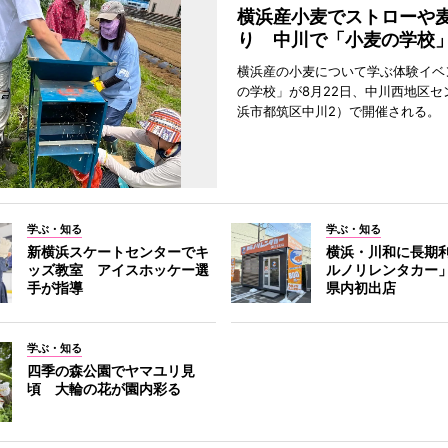
横浜産小麦でストローや
り 中川で「小麦の学校
横浜産の小麦について学ぶ体験イベ
の学校」が8月22日、中川西地区セ
浜市都筑区中川2）で開催される。
学ぶ・知る
学ぶ・知る
新横浜スケートセンターでキ
横浜・川和に長期
ッズ教室 アイスホッケー選
ルノリレンタカー
手が指導
県内初出店
学ぶ・知る
四季の森公園でヤマユリ見
頃 大輪の花が園内彩る