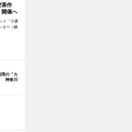
麦茶作
」開催へ
ント「小麦
ンター（横
利用の「カ
」 神奈川