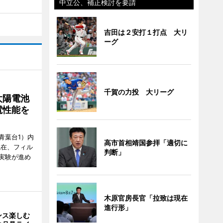
中立公、補正検討を要請
吉田は２安打１打点 大リ
ーグ
千賀の力投 大リーグ
太陽電池
電性能を
青葉台1）内
高市首相靖国参拝「適切に
現在、フィル
判断」
実験が進め
木原官房長官「拉致は現在
進行形」
ンス楽しむ