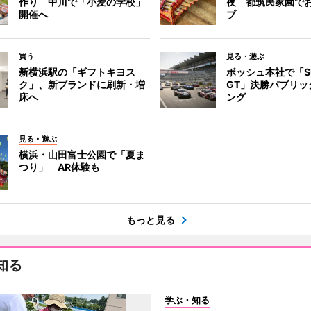
作り 中川で「小麦の学校」
夜 都筑民家園で
開催へ
ブ
買う
見る・遊ぶ
新横浜駅の「ギフトキヨス
ボッシュ本社で「S
ク」、新ブランドに刷新・増
GT」決勝パブリッ
床へ
ング
見る・遊ぶ
横浜・山田富士公園で「夏ま
つり」 AR体験も
もっと見る
知る
学ぶ・知る