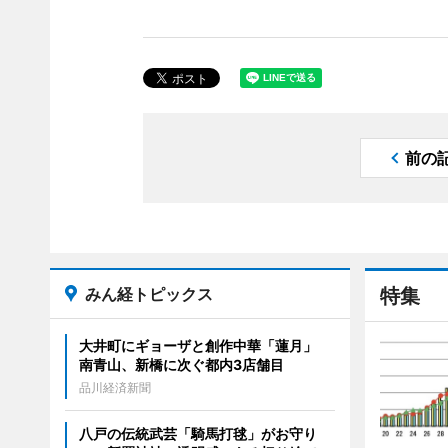
前の
みん経トピックス
特集
大井町にギョーザと創作中華「蓮月」
南青山、新橋に次ぐ都内3店舗目
品川経済新聞
八戸の伝統武芸「騎馬打毬」がお守り