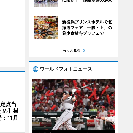
に来た」 佐藤卓磨の決意
新横浜プリンスホテルで北
海道フェア 十勝・上川の
希少食材をブッフェで
もっと見る
ワールドフォトニュース
、定点当
とめ】横
：11月