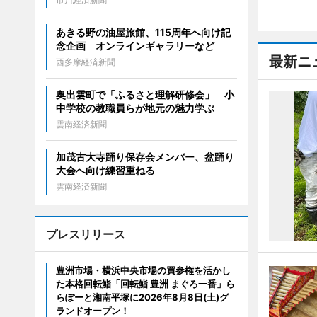
あきる野の油屋旅館、115周年へ向け記
念企画 オンラインギャラリーなど
最新ニ
西多摩経済新聞
奥出雲町で「ふるさと理解研修会」 小
中学校の教職員らが地元の魅力学ぶ
雲南経済新聞
加茂古大寺踊り保存会メンバー、盆踊り
大会へ向け練習重ねる
雲南経済新聞
プレスリリース
豊洲市場・横浜中央市場の買参権を活かし
た本格回転鮨「回転鮨 豊洲 まぐろ一番」ら
らぽーと湘南平塚に2026年8月8日(土)グ
ランドオープン！