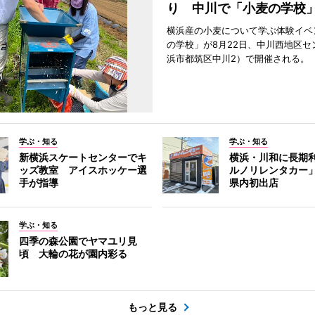
り 中川で「小麦の学校
横浜産の小麦について学ぶ体験イベ
の学校」が8月22日、中川西地区セ
浜市都筑区中川2）で開催される。
学ぶ・知る
学ぶ・知る
新横浜スケートセンターでキ
横浜・川和に長期
ッズ教室 アイスホッケー選
ルノリレンタカー
手が指導
県内初出店
学ぶ・知る
四季の森公園でヤマユリ見
頃 大輪の花が園内彩る
もっと見る