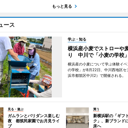
もっと見る
ュース
学ぶ・知る
横浜産小麦でストローや
り 中川で「小麦の学校
横浜産の小麦について学ぶ体験イベ
の学校」が8月22日、中川西地区セ
浜市都筑区中川2）で開催される。
見る・遊ぶ
買う
ガムランとバリダンス楽しむ
新横浜駅の「ギフ
夜 都筑民家園でお月見ライ
ク」、新ブランド
ブ
床へ