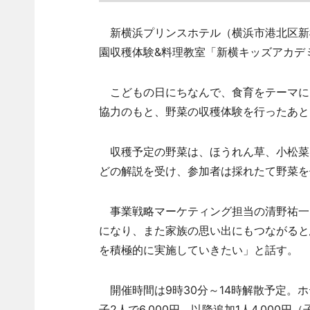
新横浜プリンスホテル（横浜市港北区新横
園収穫体験&料理教室「新横キッズアカデ
こどもの日にちなんで、食育をテーマに
協力のもと、野菜の収穫体験を行ったあと
収穫予定の野菜は、ほうれん草、小松菜
どの解説を受け、参加者は採れたて野菜を
事業戦略マーケティング担当の清野祐一
になり、また家族の思い出にもつながると
を積極的に実施していきたい」と話す。
開催時間は9時30分～14時解散予定。
子2人で6,000円、以降追加1人4,000円（