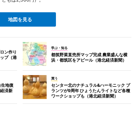
地図を見る
学ぶ・知る
ロン作り
都筑野菜直売所マップ完成 農業盛んな横
ップ（港
浜・都筑区をアピール（港北経済新聞）
買う
自生地復
センター北のナチュラル&ハーモニック プ
経済新
ランツが9周年 ひょうたんライトなど各種
ワークショップも（港北経済新聞）