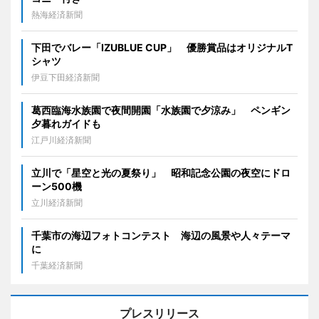
熱海経済新聞
下田でバレー「IZUBLUE CUP」 優勝賞品はオリジナルT
シャツ
伊豆下田経済新聞
葛西臨海水族園で夜間開園「水族園で夕涼み」 ペンギン
夕暮れガイドも
江戸川経済新聞
立川で「星空と光の夏祭り」 昭和記念公園の夜空にドロ
ーン500機
立川経済新聞
千葉市の海辺フォトコンテスト 海辺の風景や人々テーマ
に
千葉経済新聞
プレスリリース