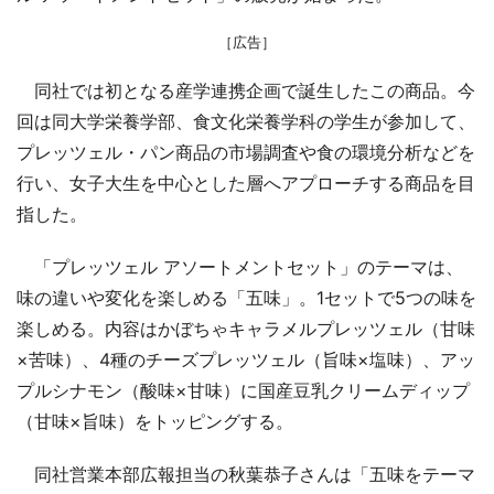
［広告］
同社では初となる産学連携企画で誕生したこの商品。今
回は同大学栄養学部、食文化栄養学科の学生が参加して、
プレッツェル・パン商品の市場調査や食の環境分析などを
行い、女子大生を中心とした層へアプローチする商品を目
指した。
「プレッツェル アソートメントセット」のテーマは、
味の違いや変化を楽しめる「五味」。1セットで5つの味を
楽しめる。内容はかぼちゃキャラメルプレッツェル（甘味
×苦味）、4種のチーズプレッツェル（旨味×塩味）、アッ
プルシナモン（酸味×甘味）に国産豆乳クリームディップ
（甘味×旨味）をトッピングする。
同社営業本部広報担当の秋葉恭子さんは「五味をテーマ