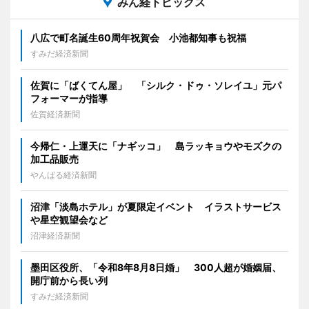
みん経トピックス
八広で町名誕生60周年祝賀会 小池都知事も祝福
すみだ経済新聞
佐賀に「ばくてん屋」 「シルク・ドゥ・ソレイユ」元パ
フォーマーが指導
佐賀経済新聞
今帰仁・上運天に「ナギッコ」 島ラッキョウやモズクの
加工品販売
やんばる経済新聞
沼津「淡島ホテル」が夏限定イベント イラストサービス
や星空観望会など
沼津経済新聞
墨田区役所、「令和8年8月8日婚」 300人超が婚姻届、
開庁前から長い列
すみだ経済新聞