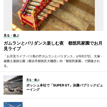
見る・遊ぶ
ガムランとバリダンス楽しむ夜 都筑民家園でお月
見ライブ
「お月見ライブ バリ島の竹ガムランとバリダンス」が9月27日、大塚・
歳勝土遺跡公園（横浜市都筑区大棚西）内「都筑民家園」で開催され
る。
見る・遊ぶ
ボッシュ本社で「SUPER GT」決勝パブリックビュ
ーイング