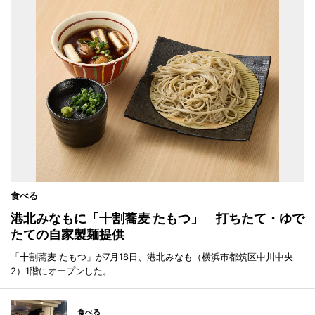
食べる
港北みなもに「十割蕎麦 たもつ」 打ちたて・ゆで
たての自家製麺提供
「十割蕎麦 たもつ」が7月18日、港北みなも（横浜市都筑区中川中央
2）1階にオープンした。
食べる