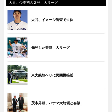
大谷、今季初の２発 大リーグ
大谷、イメージ調査で１位
先発した菅野 大リーグ
米大統領ヘリに民間機接近
茂木外相、パナマ大統領と会談