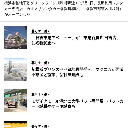
横浜市営地下鉄グリーンライン川和町駅近くに7月1日、長期利用レンタ
カー専門店「カルノリレンタカー横浜川和店」（横浜市都筑区川和町）
がオープンした。
暮らす・働く
「日吉東急アベニュー」が「東急百貨店 日吉店」
に名称変更へ
暮らす・働く
新横浜プリンスペペ跡地再開発へ マクニカが西武
不動産と協業、新社屋建設も
暮らす・働く
モザイクモール港北に大型ペット専門店 ペットカ
ート試乗やケーキ試食も
暮らす・働く