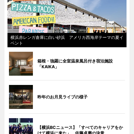
横浜赤レンガ倉庫に白い砂浜 アメリカ西海岸テーマの夏イ
ベント
箱根・強羅に全室温泉風呂付き宿泊施設
「KAIKA」
昨年のお月見ライブの様子
【横浜BCニュース】「すべてのキャリアをか
けて横浜に来た」 佐藤卓磨の決意