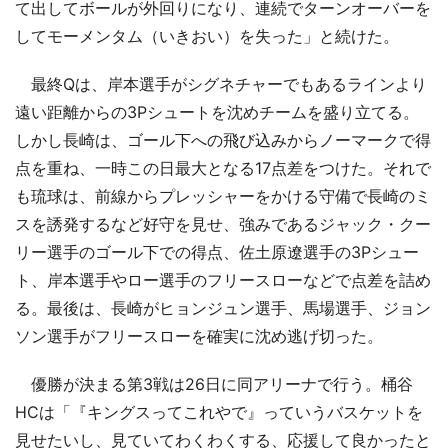
て出してボールが外回りになり、連続でターンオーバーを
してモーメンタム（いきおい）を失った」と続けた。
最終Qは、岸本選手がシグネチャーでもあるラインより
遠い距離からの3Pシュートを沈めチームを盛り立てる。
しかし長崎は、ゴール下への飛び込みからノーマークで得
点を重ね、一時この日最大となる17点差をつけた。それで
も琉球は、前線からプレッシャーをかける守備で長崎のミ
スを誘発するなど好守を見せ、強みであるジャック・クー
リー選手のゴール下での得点、佐土原遼選手の3Pシュー
ト、岸本選手やロー選手のフリースローなどで点差を詰め
る。最後は、長崎がヒョンジュン選手、馬場選手、ジョン
ソン選手がフリースローを確実に沈め逃げ切った。
優勝が決まる第3戦は26日に同アリーナで行う。桶谷
HCは「『キングスってこれやで』っていうバスケットを
見せたいし、見ていてわくわくする、応援して良かったと