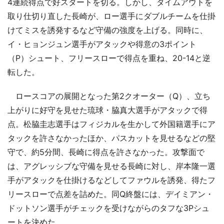
4連続得点で好スタートを切る。しかし、タイムアウトを
取り仕切り直した長崎が、ロー選手にダブルチームを仕掛
けてミスを誘発するなど守備の強度を上げる。同時に、
イ・ヒョンジュン選手がアタックや得意の3ポイント
（P）シュート、フリースローで得点を重ね、20-14と逆
転した。
ロースコアの展開となった第2クオーター（Q）、立ち
上がりに好守を見せた琉球・脇真大選手がアタックで得
点。松脇圭志選手はフィジカルを生かして外国籍選手にア
タックを許さなかったほか、パスカットを見せるなどの堅
守で、約5分間、長崎に得点を許さなかった。攻撃面で
は、アグレッシブな守備を見せる長崎に対し、岸本隆一選
手がアタックを仕掛けるなどしてファウルを誘発、得たフ
リースローで点差を詰めた。同Q終盤には、デイミアン・
ドットソン選手がチェックを受けながらのタフな3Pシュ
ートを決めた。