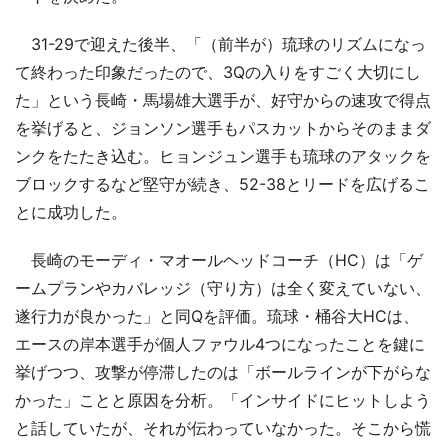
31-29で迎えた後半、「（前半が）琉球のリズムになっ
て終わった印象だったので、3Qの入りをすごく大切にし
た」という長崎・馬場雄大選手が、好守からの速攻で得点
を挙げると、ジョンソン選手もパスカットからそのままダ
ンクをたたき込む。ヒョンジュン選手も琉球のアタックを
ブロックするなど堅守が続き、52-38とリードを広げるこ
とに成功した。
長崎のモーディ・マオールヘッドコーチ（HC）は「ゲ
ームプランやカバレッジ（守り方）は全く変えていない、
遂行力が良かった」と同Qを評価。琉球・桶谷大HCは、
エースの岸本選手が個人ファウル4つになったことを鍵に
挙げつつ、攻撃が停滞したのは「ボールラインが下がらな
かった」ことと原因を分析。「インサイドにヒットしよう
と話していたが、それが伝わっていなかった。そこから慌