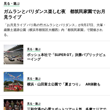
見る・遊ぶ
ガムランとバリダンス楽しむ夜 都筑民家園でお月
見ライブ
「お月見ライブ バリ島の竹ガムランとバリダンス」が9月27日、大塚・
歳勝土遺跡公園（横浜市都筑区大棚西）内「都筑民家園」で開催され
る。
見る・遊ぶ
ボッシュ本社で「SUPER GT」決勝パブリックビュ
ーイング
見る・遊ぶ
横浜・山田富士公園で「夏まつり」 AR体験も
見る・遊ぶ
三和交通の心霊スポットツアー人気 多摩エリアで