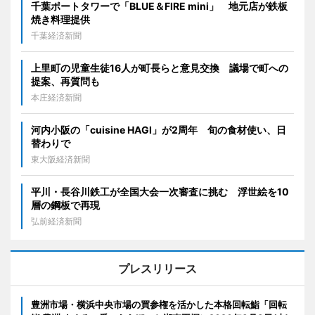
千葉ポートタワーで「BLUE＆FIRE mini」 地元店が鉄板
焼き料理提供
千葉経済新聞
上里町の児童生徒16人が町長らと意見交換 議場で町への
提案、再質問も
本庄経済新聞
河内小阪の「cuisine HAGI」が2周年 旬の食材使い、日
替わりで
東大阪経済新聞
平川・長谷川鉄工が全国大会一次審査に挑む 浮世絵を10
層の鋼板で再現
弘前経済新聞
プレスリリース
豊洲市場・横浜中央市場の買参権を活かした本格回転鮨「回転