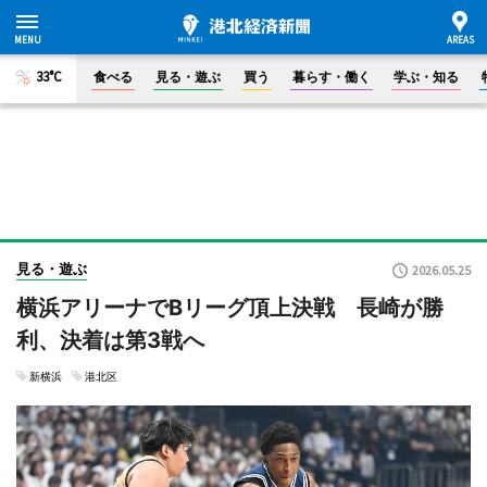
33°C
食べる
見る・遊ぶ
買う
暮らす・働く
学ぶ・知る
見る・遊ぶ
2026.05.25
横浜アリーナでBリーグ頂上決戦 長崎が勝
利、決着は第3戦へ
新横浜
港北区