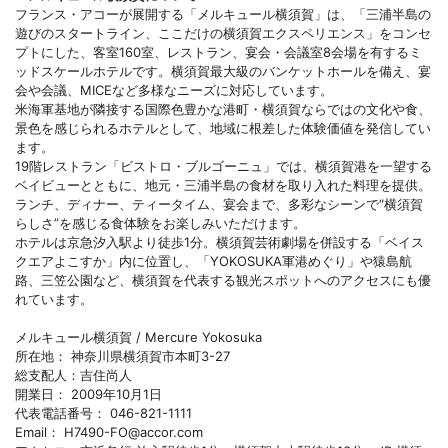
フランス・アコーが展開する「メルキュール横須賀」は、「三浦半島の
遊びのスタートライン、ここだけの横須賀エクスペリエンス」をコンセ
プトにした、客室160室、レストラン、宴会・会議室8会場を有するミ
ッドスケールホテルです。横須賀最大級のバンケットホールを備え、宴
会や会議、MICEなど多様なニーズに対応しています。
米海軍基地が隣接する国際色豊かな港町・横須賀ならではの文化や食、
景色を感じられるホテルとして、地域に根差した体験価値を発信してい
ます。
19階レストラン「ビストロ・ブルゴーニュ」では、横須賀港を一望する
ベイビューとともに、地元・三浦半島の食材を取り入れた料理を提供。
ランチ、ディナー、ティータイム、宴会まで、多彩なシーンで“横須賀
らしさ”を感じる食体験をお楽しみいただけます。
ホテルは京急汐入駅より徒歩1分。横須賀芸術劇場を併設する「ベイス
クエアよこすか」内に位置し、「YOKOSUKA軍港めぐり」や猿島航
路、三笠公園など、横須賀を代表する観光スポットへのアクセスにも優
れています。
メルキュール横須賀 / Mercure Yokosuka
所在地： 神奈川県横須賀市本町3-27
総支配人：吉住尚人
開業日： 2009年10月1日
代表電話番号： 046-821-1111
Email： H7490-FO@accor.com