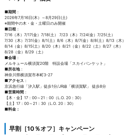
■期間
：
2026年7月16日(木）～8月29日(土)
※期間中の木・金・土曜日のみ開催
■日程
：
7/16（木）7/17(金）7/18(土） 7/23（木）7/24(金）7/25(土）
7/30（木）7/31(金）8/1(土）8/6（木）8/7(金）8/8(土）8/13（木）
8/14（金）8/15(土）8/20（木）8/21（金）8/22（土）8/27（木）
8/28（金）8/29（土）
■会場
：
メルキュール横須賀20階 特設会場「スカイバンケット」
■
所在地
：
神奈川県横須賀市本町3-27
■アクセス
：
京浜急行線「汐入駅」徒歩1分/JR線「横須賀駅」 徒歩8分
■営業時間
：
【木・金】17：00～21：00（L.O. 20：30）
【土】17：00～21：30（L.O. 20：30）
■料金：
早割［10％オフ］キャンペーン