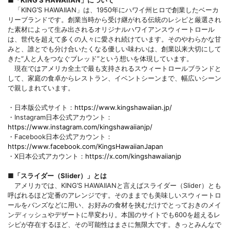
「KING’S HAWAIIAN」は、1950年にハワイ州ヒロで創業したベーカ
リーブランドです。創業当時から受け継がれる伝統のレシピと厳選され
た素材によって生み出されるオリジナルハワイアンスウィートロール
は、世代を超えて多くの人々に愛され続けています。そのやわらかな甘
みと、誰とでも分け合いたくなる優しい味わいは、創業以来大切にして
きた“人と人をつなぐブレッド”という想いを体現しています。
現在ではアメリカ全土で最も支持されるスウィートロールブランドと
して、家庭の食卓からレストラン、イベントシーンまで、幅広いシーン
で親しまれています。
・日本版公式サイト：
https://www.kingshawaiian.jp/
・Instagram日本公式アカウント：
https://www.instagram.com/kingshawaiianjp/
・Facebook日本公式アカウント：
https://www.facebook.com/KingsHawaiianJapan
・X日本公式アカウント：
https://x.com/kingshawaiianjp
■「スライダー（Slider）」とは
アメリカでは、KING’S HAWAIIANと言えばスライダー（Slider）とも
呼ばれるほど定番のアレンジです。そのままでも美味しいスウィートロ
ールをバンズなどに用い、お好みの食材を挟むだけでとっておきのメイ
ンディッシュやデザートに早変わり。本国のサイトでも600を超えるレ
シピが存在するほど、その可能性はまさに無限大です。きっとみんなで