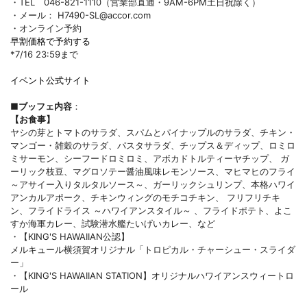
・TEL 046-821-1110（営業部直通・9AM-6PM土日祝除く）
・メール： H7490-SL@accor.com
・オンライン予約
早割価格で予約する
*7/16 23:59まで
イベント公式サイト
■ブッフェ内容
：
【お食事】
ヤシの芽とトマトのサラダ、スパムとパイナップルのサラダ、チキン・
マンゴー・雑穀のサラダ、パスタサラダ、チップス＆ディップ、ロミロ
ミサーモン、シーフードロミロミ、アボカドトルティーヤチップ、 ガ
ーリック枝豆、マグロソテー醤油風味レモンソース、マヒマヒのフライ
～アサイー入りタルタルソース～、ガーリックシュリンプ、本格ハワイ
アンカルアポーク、チキンウィングのモチコチキン、 フリフリチキ
ン、フライドライス ～ハワイアンスタイル～ 、フライドポテト、よこ
すか海軍カレー、試験潜水艦たいげいカレー、など
・【KING'S HAWAIIAN公認】
メルキュール横須賀オリジナル「トロピカル・チャーシュー・スライダ
ー」
・【KING'S HAWAIIAN STATION】オリジナルハワイアンスウィートロ
ール