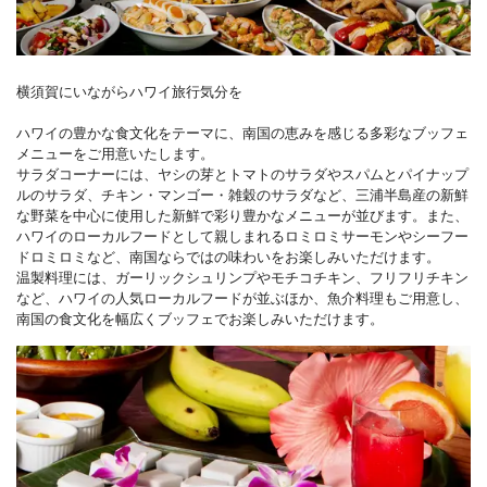
横須賀にいながらハワイ旅行気分を
ハワイの豊かな食文化をテーマに、南国の恵みを感じる多彩なブッフェ
メニューをご用意いたします。
サラダコーナーには、ヤシの芽とトマトのサラダやスパムとパイナップ
ルのサラダ、チキン・マンゴー・雑穀のサラダなど、三浦半島産の新鮮
な野菜を中心に使用した新鮮で彩り豊かなメニューが並びます。また、
ハワイのローカルフードとして親しまれるロミロミサーモンやシーフー
ドロミロミなど、南国ならではの味わいをお楽しみいただけます。
温製料理には、ガーリックシュリンプやモチコチキン、フリフリチキン
など、ハワイの人気ローカルフードが並ぶほか、魚介料理もご用意し、
南国の食文化を幅広くブッフェでお楽しみいただけます。