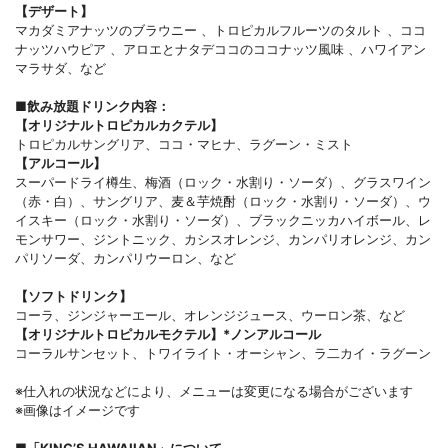
【デザート】
マカダミアナッツのブラウニー 、トロピカルフルーツのタルト 、ココ
ナッツハウピア 、アロエとナタデココのココナッツ風味 、ハワイアン
マラサダ、など
■飲み放題ドリンク内容：
【オリジナルトロピカルカクテル】
トロピカルサングリア、ココ・マヒナ、ラグーン・ミスト
【アルコール】
スーパードライ樽生、梅酒（ロック・水割り・ソーダ）、グラスワイン
（赤・白）、サングリア、麦＆芋焼酎（ロック・水割り・ソーダ）、ウ
イスキー（ロック・水割り・ソーダ）、ブラックニッカハイボール、レ
モンサワー、ジントニック、カシスオレンジ、カンパリオレンジ、カン
パリソーダ、カンパリウーロン、など
【ソフトドリンク】
コーラ、ジンジャーエール、オレンジジュース、ウーロン茶、など
【オリジナルトロピカルモクテル】*ノンアルコール
コーラルサンセット、トワイライト・オーシャン、ラ二カイ・ラグーン
※仕入れの状況などにより、メニューは変更になる場合がございます
※画像はイメージです
■「KING’S HAWAIIAN」について