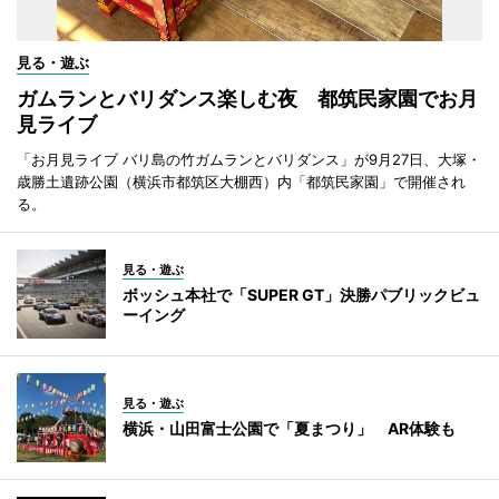
見る・遊ぶ
ガムランとバリダンス楽しむ夜 都筑民家園でお月
見ライブ
「お月見ライブ バリ島の竹ガムランとバリダンス」が9月27日、大塚・
歳勝土遺跡公園（横浜市都筑区大棚西）内「都筑民家園」で開催され
る。
見る・遊ぶ
ボッシュ本社で「SUPER GT」決勝パブリックビュ
ーイング
見る・遊ぶ
横浜・山田富士公園で「夏まつり」 AR体験も