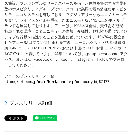
ス施設、フレキシブルなワークスペースを備えた体験を提供する世界有
数のホスピタリティグループです。アコーは業界で最も多様なホスピタ
リティエコシステムを有しており、ラグジュアリーからエコノミーホテ
ルまで、ライフスタイルを重視したエニスモアなど45以上のホテルブ
ランドを展開しております。アコーは、ビジネス倫理、責任ある観光、
持続可能な環境、コミュニティへの参加、多様性、包括性を通じてポジ
ティブな行動を推進することを重点に置いています。 1967年に設立さ
れたアコーSAはフランスに本社を置き、ユーロネクスト パリ証券取引
所(ISIN コード: FR0000120404) および米国の OTC 市場 (ティッカー:
ACCYY) に上場しています。詳細については、group.accor.comにアク
セス、またはX、Facebook、LinkedIn、Instagram、TikTok でフォロ
ーしてください。
アコーのプレスリリース一覧
https://prtimes.jp/main/html/searchrlp/company_id/52177
プレスリリース詳細