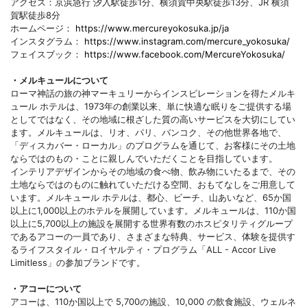
アクセス：京浜急行 汐入駅徒歩1分、横須賀中央駅徒歩13分、JR 横須
賀駅徒歩8分
ホームページ：
https://www.mercureyokosuka.jp/ja
インスタグラム：
https://www.instagram.com/mercure_yokosuka/
フェイスブック：
https://www.facebook.com/MercureYokosuka/
・メルキュールについて
ローマ神話の旅の神マーキュリーからインスピレーションを得たメルキ
ュール ホテルは、1973年の創業以来、単に快適な眠りをご提供する場
としてではなく、その地域に根ざした質の高いサービスを大切にしてい
ます。メルキュールは、リオ、パリ、バンコク、その他世界各地で、
「ディスカバー・ローカル」のプログラムを通じて、お客様にその土地
ならではのもの・ことに親しんでいただくことを目指しています。
インテリアデザインからその地域の食べ物、飲み物にいたるまで、その
土地ならではのものに触れていただける空間、おもてなしをご用意して
います。メルキュール ホテルは、都心、ビーチ、山あいなど、65か国
以上に1,000以上のホテルを展開しています。メルキュールは、110か国
以上に5,700以上の施設を展開する世界有数のホスピタリティグループ
であるアコーの一員であり、さまざまな特典、サービス、体験を提供す
るライフスタイル・ロイヤルティ・プログラム「ALL - Accor Live
Limitless」の参加ブランドです。
・アコーについて
アコーは、110か国以上で 5,700の施設、10,000 の飲食施設、ウェルネ