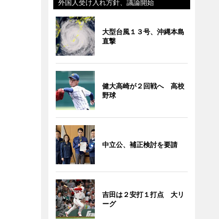
外国人受け入れ方針、議論開始
大型台風１３号、沖縄本島
直撃
健大高崎が２回戦へ 高校
野球
中立公、補正検討を要請
吉田は２安打１打点 大リ
ーグ