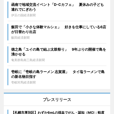
函南で地域交流イベント「D-Cカフェ」 夏休みの子ども
連れでにぎわう
伊豆の国経済新聞
飯田で「小さな体験マルシェ」 好きを仕事にしている6店
が日替わり出店
飯田経済新聞
徳之島「ユイの島で結ぶ太鼓祭り」 9年ぶりの開催で島を
沸かせる
奄美群島南三島経済新聞
壱岐に「壱岐の島ラーメン 志賀屋」 タイ塩ラーメンで島
の新名物目指す
壱岐対馬経済新聞
プレスリリース
【札幌市厚別区】わずか6mLの採血でがん・認知（MCI：軽度