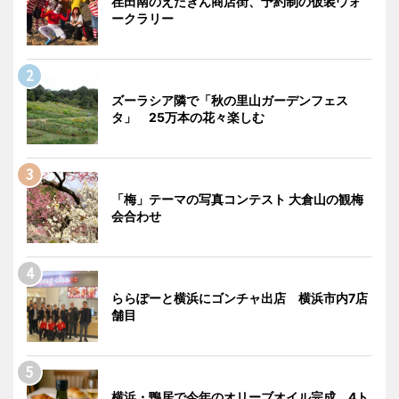
荏田南のえだきん商店街、予約制の仮装ウォ
ークラリー
ズーラシア隣で「秋の里山ガーデンフェス
タ」 25万本の花々楽しむ
「梅」テーマの写真コンテスト 大倉山の観梅
会合わせ
ららぽーと横浜にゴンチャ出店 横浜市内7店
舗目
横浜・鴨居で今年のオリーブオイル完成 4ト