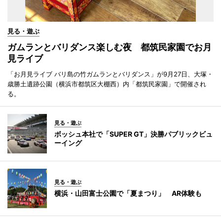
見る・遊ぶ
ガムランとバリダンス楽しむ夜 都筑民家園でお月
見ライブ
「お月見ライブ バリ島の竹ガムランとバリダンス」が9月27日、大塚・
歳勝土遺跡公園（横浜市都筑区大棚西）内「都筑民家園」で開催され
る。
見る・遊ぶ
ボッシュ本社で「SUPER GT」決勝パブリックビュ
ーイング
見る・遊ぶ
横浜・山田富士公園で「夏まつり」 AR体験も