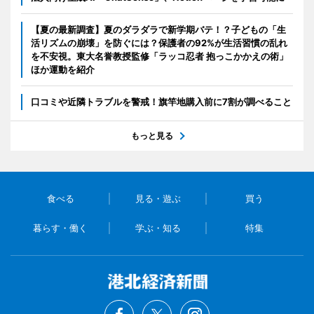
【夏の最新調査】夏のダラダラで新学期バテ！？子どもの「生
活リズムの崩壊」を防ぐには？保護者の92%が生活習慣の乱れ
を不安視。東大名誉教授監修「ラッコ忍者 抱っこかかえの術」
ほか運動を紹介
口コミや近隣トラブルを警戒！旗竿地購入前に7割が調べること
もっと見る
食べる
見る・遊ぶ
買う
暮らす・働く
学ぶ・知る
特集