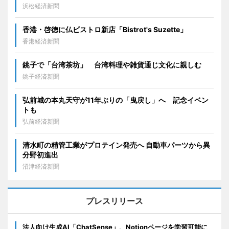
浜松経済新聞
香港・啓徳に仏ビストロ新店「Bistrot's Suzette」
香港経済新聞
銚子で「台湾茶坊」 台湾料理や雑貨通じ文化に親しむ
銚子経済新聞
弘前城の本丸天守が11年ぶりの「曳戻し」へ 記念イベン
トも
弘前経済新聞
清水町の精管工業がプロテイン発売へ 自動車パーツから異
分野初進出
沼津経済新聞
プレスリリース
法人向け生成AI「ChatSense」、Notionページを学習可能に