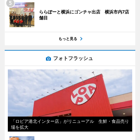
ららぽーと横浜にゴンチャ出店 横浜市内7店
舗目
もっと見る
フォトフラッシュ
「ロピア港北インター店」がリニューアル 生鮮・食品売り
場を拡大