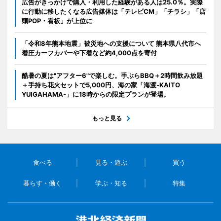
広告がきっかけで購入・利用した経験がある人は25.0％。実際
に行動に移したくなる広告媒体は「テレビCM」「チラシ」「店
頭POP・看板」が上位に
「令和8年熊本地震」被災地への支援について 熊本県八代市へ
着圧カーフカバーや下着など約4,000点を寄付
酷暑の夏は"アフター6"で楽しむ。手ぶらBBQ＋2時間飲み放題
＋手持ち花火セットで5,000円、海の家「海渡-KAITO
YUIGAHAMA-」に18時からの限定プランが登場。
もっと見る
食べる
見る・遊ぶ
買う
暮らす・働く
学ぶ・知る
特集