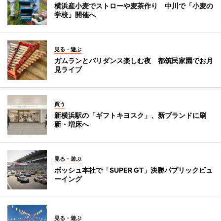
横浜産小麦でストローや麦茶作り 中川で「小麦の
学校」開催へ
見る・遊ぶ
ガムランとバリダンス楽しむ夜 都筑民家園でお月
見ライブ
買う
新横浜駅の「ギフトキヨスク」、新ブランドに刷
新・増床へ
見る・遊ぶ
ボッシュ本社で「SUPER GT」決勝パブリックビュ
ーイング
見る・遊ぶ