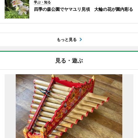
学ぶ・知る
四季の森公園でヤマユリ見頃 大輪の花が園内彩る
もっと見る
見る・遊ぶ