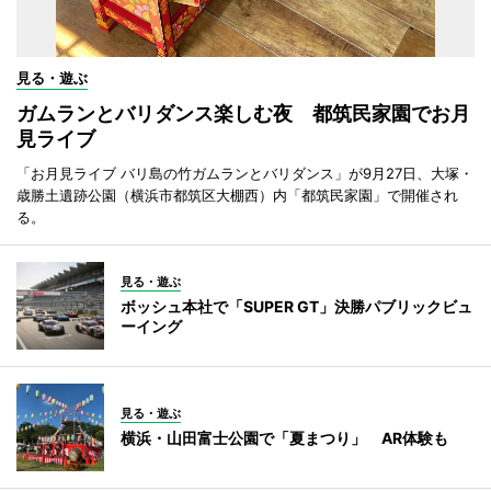
見る・遊ぶ
ガムランとバリダンス楽しむ夜 都筑民家園でお月
見ライブ
「お月見ライブ バリ島の竹ガムランとバリダンス」が9月27日、大塚・
歳勝土遺跡公園（横浜市都筑区大棚西）内「都筑民家園」で開催され
る。
見る・遊ぶ
ボッシュ本社で「SUPER GT」決勝パブリックビュ
ーイング
見る・遊ぶ
横浜・山田富士公園で「夏まつり」 AR体験も