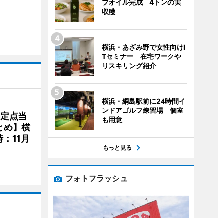
ブオイル完成 4トンの実
収穫
横浜・あざみ野で女性向けI
Tセミナー 在宅ワークや
リスキリング紹介
横浜・綱島駅前に24時間イ
ンドアゴルフ練習場 個室
、定点当
も用意
とめ】横
：11月
もっと見る
フォトフラッシュ