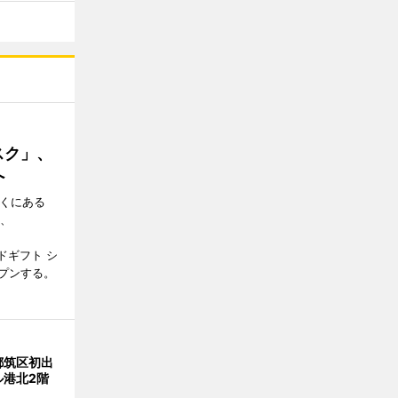
スク」、
へ
近くにある
日、
ドギフト シ
プンする。
都筑区初出
ル港北2階