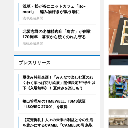
浅草・松が谷にニットカフェ「ito-
mori」 編み物好きが集う場に
浅草経済新聞
北習志野の老舗精肉店「鳥吉」が創業
170周年 幕末から続くのれん守る
船橋経済新聞
プレスリリース
夏休み特別企画！「みんなで楽しむ夏のわ
くわく葉っぱ切り絵展」開催決定?中学生以
下《入場無料》！ 夏休みを楽しもう
輸出管理AIのTIMEWELL、ISMS認証
「ISO/IEC 27001」を取得
【完売御礼】人々の未来の利益と今の生活
を豊かにするCAMEL『CAMEL80号 鳥取