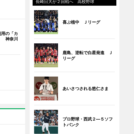
長崎日大が２回戦へ 高校野球
喜ぶ植中 Ｊリーグ
利用の「カ
」 神奈川
鹿島、逆転で白星発進 Ｊ
リーグ
あいさつされる悠仁さま
プロ野球・西武２―５ソフ
トバンク