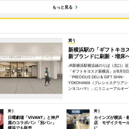
もっと見る
買う
新横浜駅の「ギフトキヨ
新ブランドに刷新・増床
JR新横浜駅横浜線のりば（北口）
「ギフトキヨスク新横浜」が8月5
「PRECIOUS DELI & GIFT SHIN-
YOKOHAMA（プレシャスデリアン
ンヨコハマ）」にリニューアルオー
買う
買う
日曜劇場「VIVANT」と神戸
カインズが横浜・
屋のコラボパン「別パン」
店 モザイクモー
横浜でも販売
に