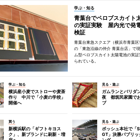
学ぶ・知る
青葉台でペロブスカイト
の実証実験 屋内光で発
検証
青葉台東急スクエア（横浜市青葉区
の「東急沿線の仲介 青葉台店」で
ム型ペロブスカイト太陽電池の実証
られている。
学ぶ・知る
見る・遊ぶ
横浜産小麦でストローや麦茶
ガムランとバリダ
作り 中川で「小麦の学校」
夜 都筑民家園で
開催へ
ブ
買う
見る・遊ぶ
新横浜駅の「ギフトキヨス
ボッシュ本社で「S
ク」、新ブランドに刷新・増
GT」決勝パブリッ
床へ
ング