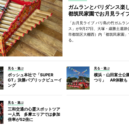
ガムランとバリダンス
都筑民家園でお月見ライ
「お月見ライブ バリ島の竹ガムラ
ス」が9月27日、大塚・歳勝土遺跡
市都筑区大棚西）内「都筑民家園」
る。
見る・遊ぶ
見る・遊ぶ
ボッシュ本社で「SUPER
横浜・山田富士公
GT」決勝パブリックビューイ
つり」 AR体験も
ング
見る・遊ぶ
三和交通の心霊スポットツア
ー人気 多摩エリアでは参加
倍率が52倍に