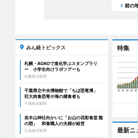
前の
みん経トピックス
特集
札幌・AOAOで進化学ぶスタンプラリ
ー 小学生向けラボツアーも
札幌経済新聞
千葉県立中央博物館で「ちば恐竜博」
巨大肉食恐竜や海の捕食者も
千葉経済新聞
岩木山神社向かいに「お山の花彩食堂 龍
の憩」 和食職人の夫婦が経営
最新ニ
弘前経済新聞