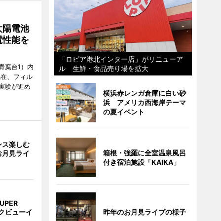
太陽電池
電性能を
「ロピア港北インター店」がリニューア
青葉台1）内
ル 生鮮・食品売り場を拡大
現在、フィル
実験が進め
横浜赤レンガ倉庫に白い砂
浜 アメリカ西海岸テーマ
の夏イベント
ンス楽しむ
箱根・強羅に全室温泉風呂
お月見ライ
付き宿泊施設「KAIKA」
UPER
昨年のお月見ライブの様子
クビューイ