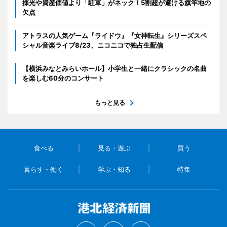
採光や資産価値より「駐車」がネック！5割超が避ける旗竿地の
欠点
アトラスの人気ゲーム『ライドウ』『女神転生』シリーズスペ
シャル音楽ライブ8/23、ニコニコで独占生配信
【横浜みなとみらいホール】小学生と一緒にクラシックの名曲
を楽しむ60分のコンサート
もっと見る
食べる
見る・遊ぶ
買う
暮らす・働く
学ぶ・知る
特集