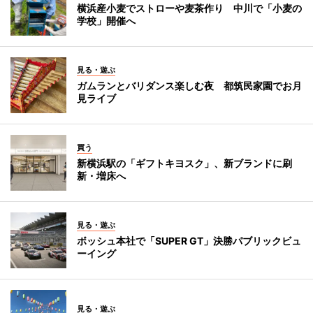
横浜産小麦でストローや麦茶作り 中川で「小麦の
学校」開催へ
見る・遊ぶ
ガムランとバリダンス楽しむ夜 都筑民家園でお月
見ライブ
買う
新横浜駅の「ギフトキヨスク」、新ブランドに刷
新・増床へ
見る・遊ぶ
ボッシュ本社で「SUPER GT」決勝パブリックビュ
ーイング
見る・遊ぶ