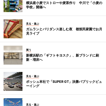
横浜産小麦でストローや麦茶作り 中川で「小麦の
学校」開催へ
見る・遊ぶ
ガムランとバリダンス楽しむ夜 都筑民家園でお月
見ライブ
買う
新横浜駅の「ギフトキヨスク」、新ブランドに刷
新・増床へ
見る・遊ぶ
ボッシュ本社で「SUPER GT」決勝パブリックビュ
ーイング
見る・遊ぶ