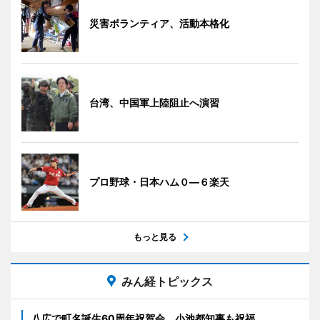
災害ボランティア、活動本格化
台湾、中国軍上陸阻止へ演習
プロ野球・日本ハム０―６楽天
もっと見る
みん経トピックス
八広で町名誕生60周年祝賀会 小池都知事も祝福