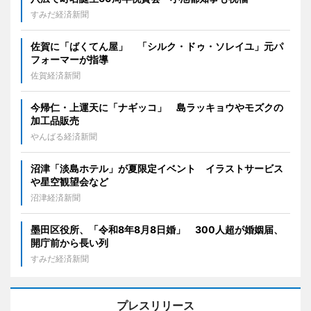
すみだ経済新聞
佐賀に「ばくてん屋」 「シルク・ドゥ・ソレイユ」元パ
フォーマーが指導
佐賀経済新聞
今帰仁・上運天に「ナギッコ」 島ラッキョウやモズクの
加工品販売
やんばる経済新聞
沼津「淡島ホテル」が夏限定イベント イラストサービス
や星空観望会など
沼津経済新聞
墨田区役所、「令和8年8月8日婚」 300人超が婚姻届、
開庁前から長い列
すみだ経済新聞
プレスリリース