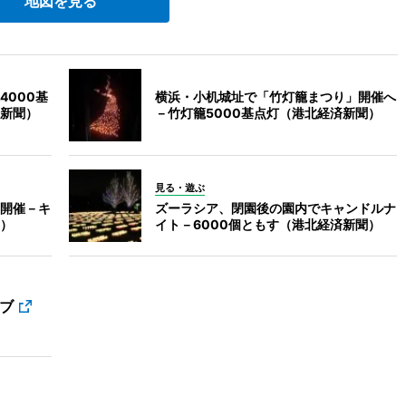
地図を見る
000基
横浜・小机城址で「竹灯籠まつり」開催へ
新聞）
－竹灯籠5000基点灯（港北経済新聞）
見る・遊ぶ
開催－キ
ズーラシア、閉園後の園内でキャンドルナ
）
イト－6000個ともす（港北経済新聞）
ブ