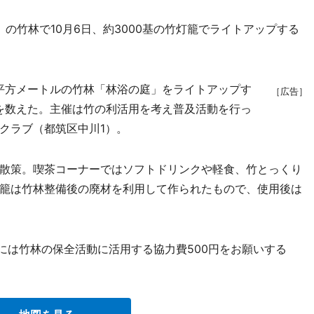
竹林で10月6日、約3000基の竹灯籠でライトアップする
平方メートルの竹林「林浴の庭」をライトアップす
［広告］
人を数えた。主催は竹の利活用を考え普及活動を行っ
クラブ（都筑区中川1）。
散策。喫茶コーナーではソフトドリンクや軽食、竹とっくり
籠は竹林整備後の廃材を利用して作られたもので、使用後は
場には竹林の保全活動に活用する協力費500円をお願いする