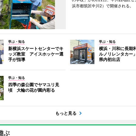
浜市都筑区中川2）で開催される。
学ぶ・知る
学ぶ・知る
新横浜スケートセンターでキ
横浜・川和に長期
ッズ教室 アイスホッケー選
ルノリレンタカー
手が指導
県内初出店
学ぶ・知る
四季の森公園でヤマユリ見
頃 大輪の花が園内彩る
もっと見る
遊ぶ