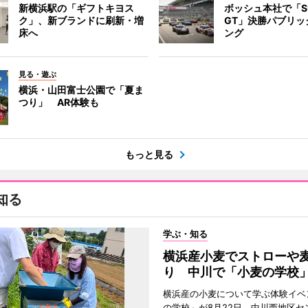
新横浜駅の「ギフトキヨス
ボッシュ本社で「S
ク」、新ブランドに刷新・増
GT」決勝パブリッ
床へ
ング
見る・遊ぶ
横浜・山田富士公園で「夏ま
つり」 AR体験も
もっと見る
知る
学ぶ・知る
横浜産小麦でストローや
り 中川で「小麦の学校
横浜産の小麦について学ぶ体験イベ
の学校」が8月22日、中川西地区セ