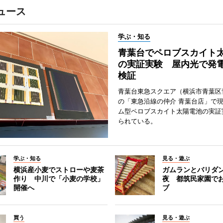
ュース
学ぶ・知る
青葉台でペロブスカイト
の実証実験 屋内光で発
検証
青葉台東急スクエア（横浜市青葉区
の「東急沿線の仲介 青葉台店」で
ム型ペロブスカイト太陽電池の実証
られている。
学ぶ・知る
見る・遊ぶ
横浜産小麦でストローや麦茶
ガムランとバリダ
作り 中川で「小麦の学校」
夜 都筑民家園で
開催へ
ブ
買う
見る・遊ぶ