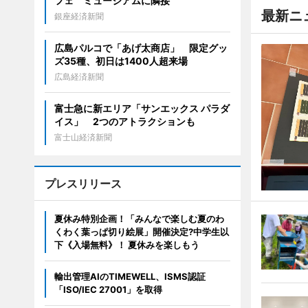
フェ ミュージアムに隣接
最新ニ
銀座経済新聞
広島パルコで「あげ太商店」 限定グッ
ズ35種、初日は1400人超来場
広島経済新聞
富士急に新エリア「サンエックス パラダ
イス」 2つのアトラクションも
富士山経済新聞
プレスリリース
夏休み特別企画！「みんなで楽しむ夏のわ
くわく葉っぱ切り絵展」開催決定?中学生以
下《入場無料》！ 夏休みを楽しもう
輸出管理AIのTIMEWELL、ISMS認証
「ISO/IEC 27001」を取得