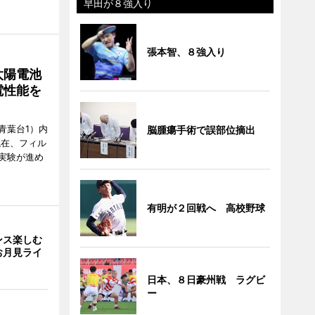
早田が８強入り
張本智、８強入り
太陽電池
電性能を
青葉台1）内
脳腫瘍手術で誤部位摘出
現在、フィル
実験が進め
有明が２回戦へ 高校野球
ンス楽しむ
お月見ライ
日本、８日豪州戦 ラグビ
ー