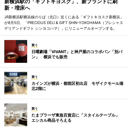
新横浜駅の「ギフトキヨスク」、新ブランドに刷
新・増床へ
JR新横浜駅横浜線のりば（北口）近くにある「ギフトキヨスク新横浜」
が8月5日、「PRECIOUS DELI & GIFT SHIN-YOKOHAMA（プレシャス
デリアンドギフト シンヨコハマ）」にリニューアルオープンする。
買う
日曜劇場「VIVANT」と神戸屋のコラボパン「別パ
ン」 横浜でも販売
買う
カインズが横浜・都筑区初出店 モザイクモール港
北2階に
買う
たまプラーザ東急百貨店に「スタイルテーブル」
エシカル商品そろえる