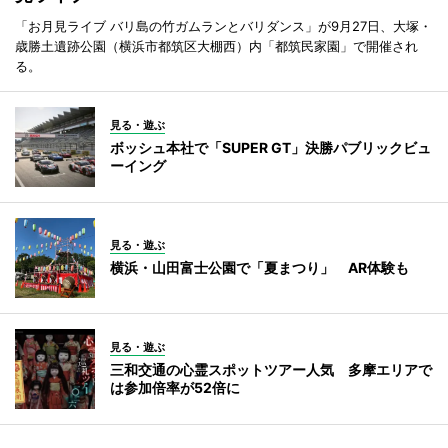
「お月見ライブ バリ島の竹ガムランとバリダンス」が9月27日、大塚・
歳勝土遺跡公園（横浜市都筑区大棚西）内「都筑民家園」で開催され
る。
見る・遊ぶ
ボッシュ本社で「SUPER GT」決勝パブリックビュ
ーイング
見る・遊ぶ
横浜・山田富士公園で「夏まつり」 AR体験も
見る・遊ぶ
三和交通の心霊スポットツアー人気 多摩エリアで
は参加倍率が52倍に