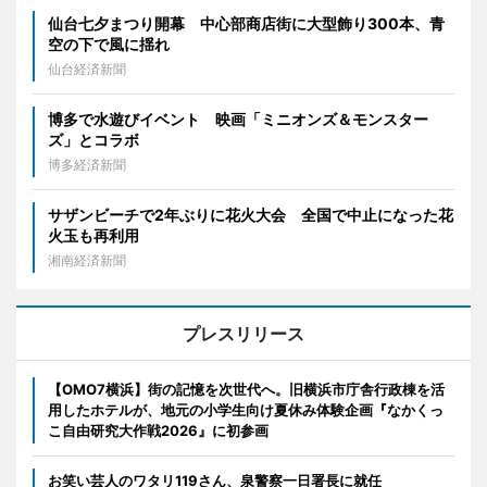
仙台七夕まつり開幕 中心部商店街に大型飾り300本、青
空の下で風に揺れ
仙台経済新聞
博多で水遊びイベント 映画「ミニオンズ＆モンスター
ズ」とコラボ
博多経済新聞
サザンビーチで2年ぶりに花火大会 全国で中止になった花
火玉も再利用
湘南経済新聞
プレスリリース
【OMO7横浜】街の記憶を次世代へ。旧横浜市庁舎行政棟を活
用したホテルが、地元の小学生向け夏休み体験企画『なかくっ
こ自由研究大作戦2026』に初参画
お笑い芸人のワタリ119さん、泉警察一日署長に就任