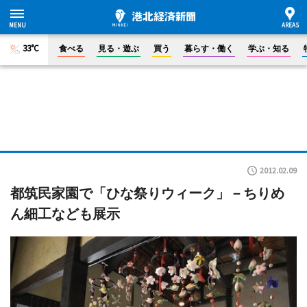
33°C
食べる
見る・遊ぶ
買う
暮らす・働く
学ぶ・知る
2012.02.09
都筑民家園で「ひな祭りウィーク」－ちりめ
ん細工なども展示