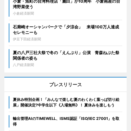
小倉・魚町の台湾料理店「麗白」が10周年 小倉南産の台
湾野菜使う
小倉経済新聞
石廊崎オーシャンパークで「夕涼会」 来場100万人達成
セレモニーも
伊豆下田経済新聞
夏の八戸三社大祭で冬の「えんぶり」公演 青森ねぶた祭
関係者の姿も
八戸経済新聞
プレスリリース
夏休み特別企画！「みんなで楽しむ夏のわくわく葉っぱ切り絵
展」開催決定?中学生以下《入場無料》！ 夏休みを楽しもう
輸出管理AIのTIMEWELL、ISMS認証「ISO/IEC 27001」を取
得