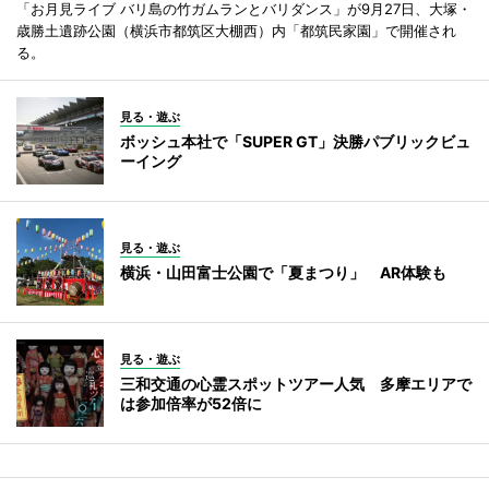
「お月見ライブ バリ島の竹ガムランとバリダンス」が9月27日、大塚・
歳勝土遺跡公園（横浜市都筑区大棚西）内「都筑民家園」で開催され
る。
見る・遊ぶ
ボッシュ本社で「SUPER GT」決勝パブリックビュ
ーイング
見る・遊ぶ
横浜・山田富士公園で「夏まつり」 AR体験も
見る・遊ぶ
三和交通の心霊スポットツアー人気 多摩エリアで
は参加倍率が52倍に