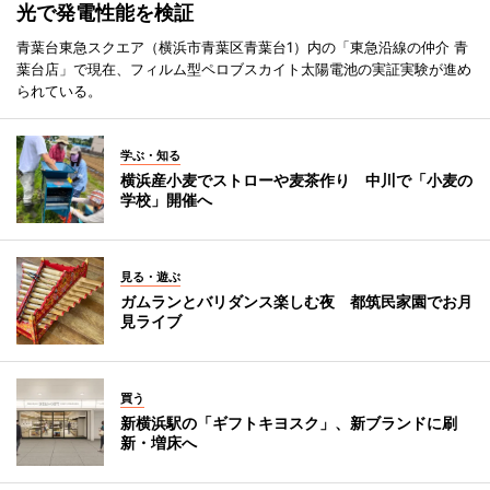
光で発電性能を検証
青葉台東急スクエア（横浜市青葉区青葉台1）内の「東急沿線の仲介 青
葉台店」で現在、フィルム型ペロブスカイト太陽電池の実証実験が進め
られている。
学ぶ・知る
横浜産小麦でストローや麦茶作り 中川で「小麦の
学校」開催へ
見る・遊ぶ
ガムランとバリダンス楽しむ夜 都筑民家園でお月
見ライブ
買う
新横浜駅の「ギフトキヨスク」、新ブランドに刷
新・増床へ