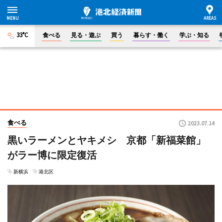
33°C
食べる
見る・遊ぶ
買う
暮らす・働く
学ぶ・知る
食べる
2023.07.14
黒いラーメンとヤキメシ 京都「新福菜館」
がラー博に限定復活
新横浜
港北区