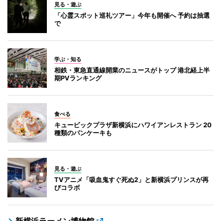
見る・遊ぶ
「心霊スポット巡礼ツアー」今年も開催へ 予約は抽選
で
学ぶ・知る
相鉄・東急直通線開業のニュースがトップ 港北経上半
期PVランキング
食べる
キュービックプラザ新横浜にハワイアンレストラン 20
種類のパンケーキも
見る・遊ぶ
TVアニメ「吸血鬼すぐ死ぬ2」と新横浜プリンスが再
びコラボ
新横浜ラーメン博物館