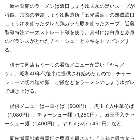
新福菜館のラーメンは濃口しょうゆ味系の黒いスープが
特徴。京都の老舗しょうゆ製造所「五光醤油」の熟成濃口
しょうゆを使ったタレと鶏ガラと豚を使ったスープ、近藤
製麺特注の中太ストレート麺を使う。具材には白身と赤身
のバランスがとれたチャーシューとネギをトッピングす
る。
併せて同店もう一つの看板メニューが黒い「ヤキメ
シ」。昭和40年代後半に提供され始めたもので、チャー
シューの切れ端や卵、ご飯などをラーメンのしょうゆダレ
で焼き上げる。
提供メニューは中華そば（930円）、煮玉子入中華そば
（1,080円）、チャーシュー麺（1,250円）、煮玉子入チャ
ーシュー麺（1,400円）、ヤキメシ小（450円）など。
同館営業戦略事業部の栗原幸司さんは「京都の最古参ラ