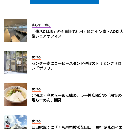
暮らす・働く
「快活CLUB」の会員証で利用可能に セン南・AOKI大
型シェアオフィス
食べる
センター南にコーヒースタンド併設のトリミングサロ
ン「ポフリ」
食べる
北海道・利尻らーめん味楽、ラー博店限定の「宗谷の
塩らーめん」開発
食べる
江田駅近くに「くら寿司横浜荏田店」 昨年閉店のイエ