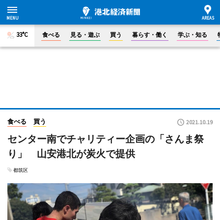
33°C
食べる
見る・遊ぶ
買う
暮らす・働く
学ぶ・知る
食べる
買う
2021.10.19
センター南でチャリティー企画の「さんま祭
り」 山安港北が炭火で提供
都筑区