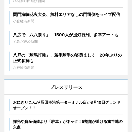
相模原町田経済新聞
関門海峡花火大会、無料エリアなしの門司側をライブ配信
小倉経済新聞
八広で「八八祭り」 1500人が提灯行列、多幸アートも
すみだ経済新聞
八戸の「騎馬打毬」、若手騎手の姿勇ましく 20年ぶりの
正式参拝も
八戸経済新聞
プレスリリース
おにぎりこんが 羽田空港第一ターミナル店が8月10日グランド
オープン！！
採光や資産価値より「駐車」がネック！5割超が避ける旗竿地の
欠点