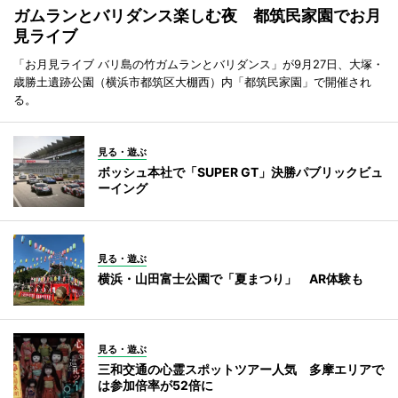
ガムランとバリダンス楽しむ夜 都筑民家園でお月
見ライブ
「お月見ライブ バリ島の竹ガムランとバリダンス」が9月27日、大塚・
歳勝土遺跡公園（横浜市都筑区大棚西）内「都筑民家園」で開催され
る。
見る・遊ぶ
ボッシュ本社で「SUPER GT」決勝パブリックビュ
ーイング
見る・遊ぶ
横浜・山田富士公園で「夏まつり」 AR体験も
見る・遊ぶ
三和交通の心霊スポットツアー人気 多摩エリアで
は参加倍率が52倍に