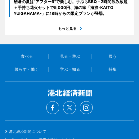
酷暑の夏は"アフター6"で楽しむ。手ぶらBBQ＋2時間飲み放題
＋手持ち花火セットで5,000円、海の家「海渡-KAITO
YUIGAHAMA-」に18時からの限定プランが登場。
もっと見る
食べる
見る・遊ぶ
買う
暮らす・働く
学ぶ・知る
特集
港北経済新聞について