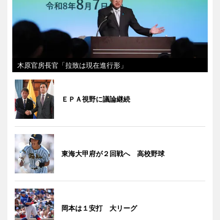
木原官房長官「拉致は現在進行形」
ＥＰＡ視野に議論継続
東海大甲府が２回戦へ 高校野球
岡本は１安打 大リーグ