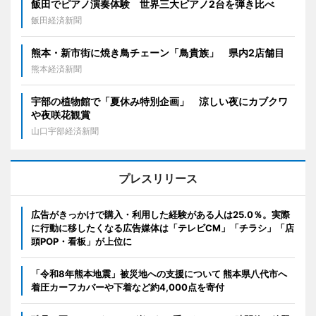
飯田でピアノ演奏体験 世界三大ピアノ2台を弾き比べ
飯田経済新聞
熊本・新市街に焼き鳥チェーン「鳥貴族」 県内2店舗目
熊本経済新聞
宇部の植物館で「夏休み特別企画」 涼しい夜にカブクワ
や夜咲花観賞
山口宇部経済新聞
プレスリリース
広告がきっかけで購入・利用した経験がある人は25.0％。実際
に行動に移したくなる広告媒体は「テレビCM」「チラシ」「店
頭POP・看板」が上位に
「令和8年熊本地震」被災地への支援について 熊本県八代市へ
着圧カーフカバーや下着など約4,000点を寄付