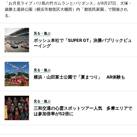
「お月見ライブ バリ島の竹ガムランとバリダンス」が9月27日、大塚・
歳勝土遺跡公園（横浜市都筑区大棚西）内「都筑民家園」で開催され
る。
見る・遊ぶ
ボッシュ本社で「SUPER GT」決勝パブリックビュ
ーイング
見る・遊ぶ
横浜・山田富士公園で「夏まつり」 AR体験も
見る・遊ぶ
三和交通の心霊スポットツアー人気 多摩エリアで
は参加倍率が52倍に