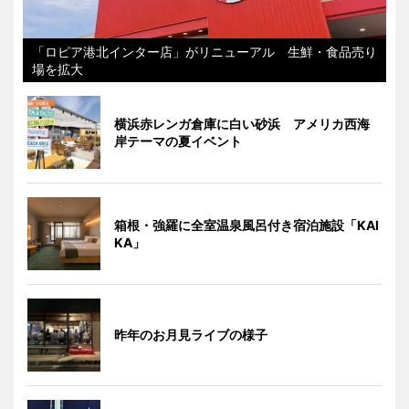
「ロピア港北インター店」がリニューアル 生鮮・食品売り
場を拡大
横浜赤レンガ倉庫に白い砂浜 アメリカ西海
岸テーマの夏イベント
箱根・強羅に全室温泉風呂付き宿泊施設「KAI
KA」
昨年のお月見ライブの様子