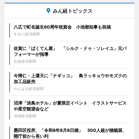
みん経トピックス
八広で町名誕生60周年祝賀会 小池都知事も祝福
すみだ経済新聞
佐賀に「ばくてん屋」 「シルク・ドゥ・ソレイユ」元パ
フォーマーが指導
佐賀経済新聞
今帰仁・上運天に「ナギッコ」 島ラッキョウやモズクの
加工品販売
やんばる経済新聞
沼津「淡島ホテル」が夏限定イベント イラストサービス
や星空観望会など
沼津経済新聞
墨田区役所、「令和8年8月8日婚」 300人超が婚姻届、
開庁前から長い列