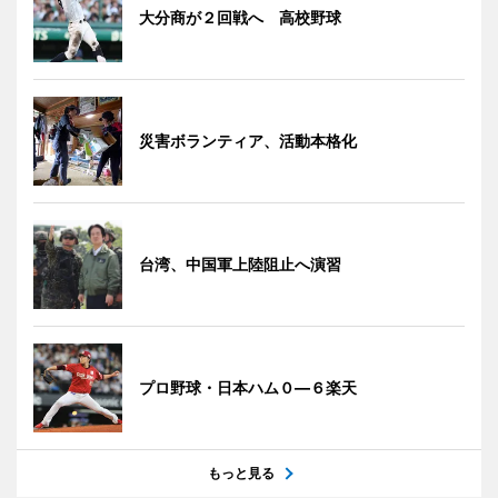
大分商が２回戦へ 高校野球
災害ボランティア、活動本格化
台湾、中国軍上陸阻止へ演習
プロ野球・日本ハム０―６楽天
もっと見る