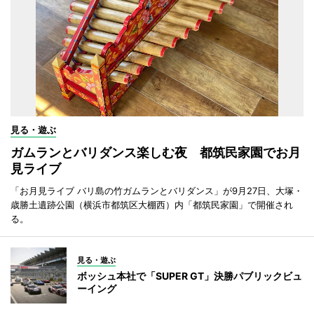
見る・遊ぶ
ガムランとバリダンス楽しむ夜 都筑民家園でお月
見ライブ
「お月見ライブ バリ島の竹ガムランとバリダンス」が9月27日、大塚・
歳勝土遺跡公園（横浜市都筑区大棚西）内「都筑民家園」で開催され
る。
見る・遊ぶ
ボッシュ本社で「SUPER GT」決勝パブリックビュ
ーイング