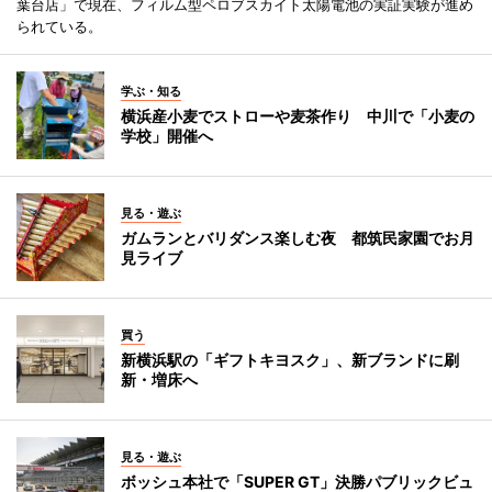
葉台店」で現在、フィルム型ペロブスカイト太陽電池の実証実験が進め
られている。
学ぶ・知る
横浜産小麦でストローや麦茶作り 中川で「小麦の
学校」開催へ
見る・遊ぶ
ガムランとバリダンス楽しむ夜 都筑民家園でお月
見ライブ
買う
新横浜駅の「ギフトキヨスク」、新ブランドに刷
新・増床へ
見る・遊ぶ
ボッシュ本社で「SUPER GT」決勝パブリックビュ