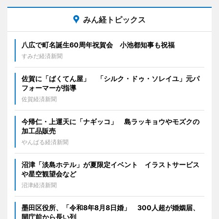
みん経トピックス
八広で町名誕生60周年祝賀会 小池都知事も祝福
すみだ経済新聞
佐賀に「ばくてん屋」 「シルク・ドゥ・ソレイユ」元パ
フォーマーが指導
佐賀経済新聞
今帰仁・上運天に「ナギッコ」 島ラッキョウやモズクの
加工品販売
やんばる経済新聞
沼津「淡島ホテル」が夏限定イベント イラストサービス
や星空観望会など
沼津経済新聞
墨田区役所、「令和8年8月8日婚」 300人超が婚姻届、
開庁前から長い列