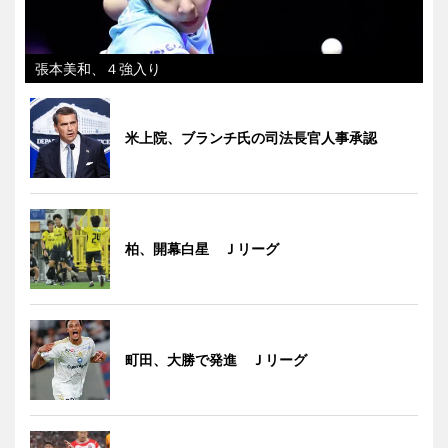
張本美和、４強入り
米上院、ブランチ氏の司法長官人事承認
柏、開幕白星 Ｊリーグ
町田、大勝で発進 Ｊリーグ