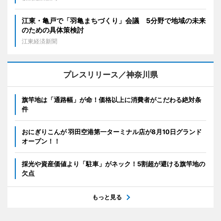
江東・亀戸で「羽亀まちづくり」会議 5分野で地域の未来
のための具体策検討
江東経済新聞
プレスリリース／神奈川県
旗竿地は「通路幅」が命！価格以上に消費者がこだわる絶対条
件
おにぎりこんが 羽田空港第一ターミナル店が8月10日グランド
オープン！！
採光や資産価値より「駐車」がネック！5割超が避ける旗竿地の
欠点
もっと見る