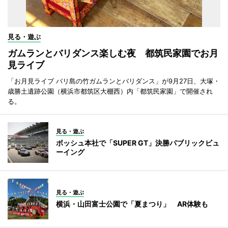
見る・遊ぶ
ガムランとバリダンス楽しむ夜 都筑民家園でお月
見ライブ
「お月見ライブ バリ島の竹ガムランとバリダンス」が9月27日、大塚・
歳勝土遺跡公園（横浜市都筑区大棚西）内「都筑民家園」で開催され
る。
見る・遊ぶ
ボッシュ本社で「SUPER GT」決勝パブリックビュ
ーイング
見る・遊ぶ
横浜・山田富士公園で「夏まつり」 AR体験も