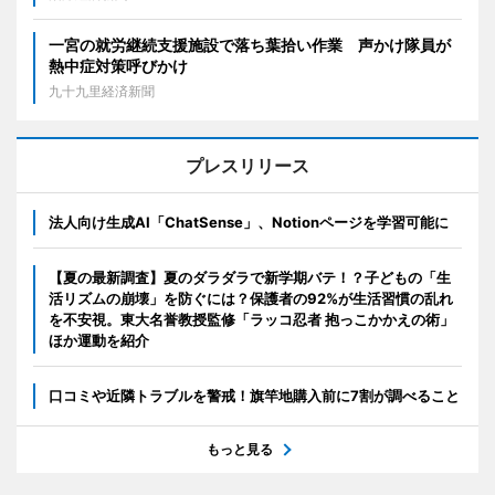
一宮の就労継続支援施設で落ち葉拾い作業 声かけ隊員が
熱中症対策呼びかけ
九十九里経済新聞
プレスリリース
法人向け生成AI「ChatSense」、Notionページを学習可能に
【夏の最新調査】夏のダラダラで新学期バテ！？子どもの「生
活リズムの崩壊」を防ぐには？保護者の92%が生活習慣の乱れ
を不安視。東大名誉教授監修「ラッコ忍者 抱っこかかえの術」
ほか運動を紹介
口コミや近隣トラブルを警戒！旗竿地購入前に7割が調べること
もっと見る