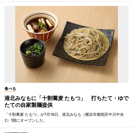
食べる
港北みなもに「十割蕎麦 たもつ」 打ちたて・ゆで
たての自家製麺提供
「十割蕎麦 たもつ」が7月18日、港北みなも（横浜市都筑区中川中央
2）1階にオープンした。