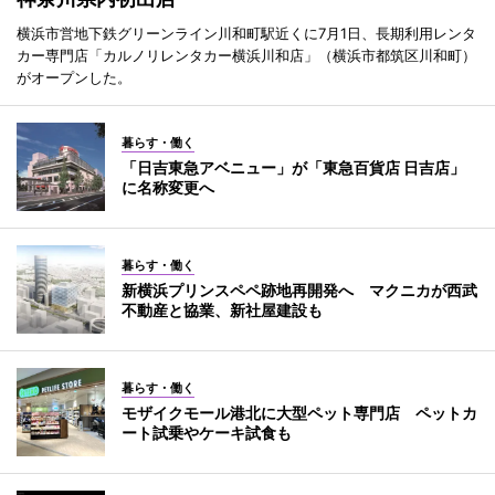
横浜市営地下鉄グリーンライン川和町駅近くに7月1日、長期利用レンタ
カー専門店「カルノリレンタカー横浜川和店」（横浜市都筑区川和町）
がオープンした。
暮らす・働く
「日吉東急アベニュー」が「東急百貨店 日吉店」
に名称変更へ
暮らす・働く
新横浜プリンスペペ跡地再開発へ マクニカが西武
不動産と協業、新社屋建設も
暮らす・働く
モザイクモール港北に大型ペット専門店 ペットカ
ート試乗やケーキ試食も