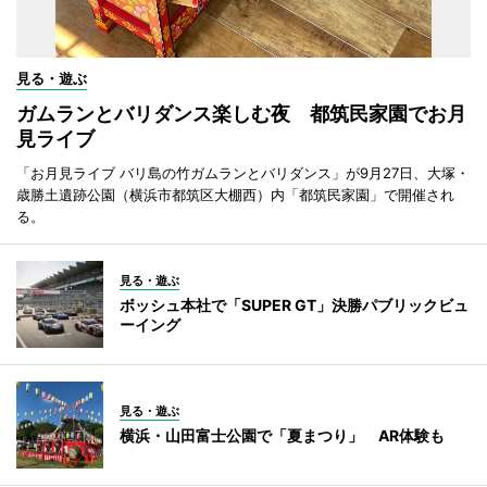
見る・遊ぶ
ガムランとバリダンス楽しむ夜 都筑民家園でお月
見ライブ
「お月見ライブ バリ島の竹ガムランとバリダンス」が9月27日、大塚・
歳勝土遺跡公園（横浜市都筑区大棚西）内「都筑民家園」で開催され
る。
見る・遊ぶ
ボッシュ本社で「SUPER GT」決勝パブリックビュ
ーイング
見る・遊ぶ
横浜・山田富士公園で「夏まつり」 AR体験も