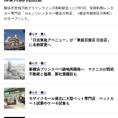
横浜市営地下鉄グリーンライン川和町駅近くに7月1日、長期利用レンタ
カー専門店「カルノリレンタカー横浜川和店」（横浜市都筑区川和町）
がオープンした。
暮らす・働く
「日吉東急アベニュー」が「東急百貨店 日吉店」
に名称変更へ
暮らす・働く
新横浜プリンスペペ跡地再開発へ マクニカが西武
不動産と協業、新社屋建設も
暮らす・働く
モザイクモール港北に大型ペット専門店 ペットカ
ート試乗やケーキ試食も