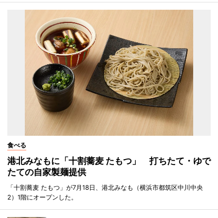
食べる
港北みなもに「十割蕎麦 たもつ」 打ちたて・ゆで
たての自家製麺提供
「十割蕎麦 たもつ」が7月18日、港北みなも（横浜市都筑区中川中央
2）1階にオープンした。