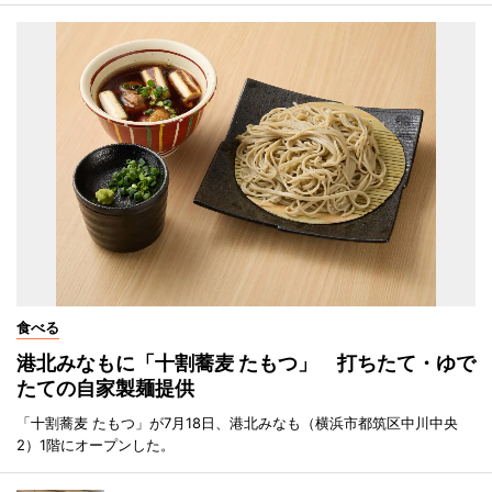
食べる
港北みなもに「十割蕎麦 たもつ」 打ちたて・ゆで
たての自家製麺提供
「十割蕎麦 たもつ」が7月18日、港北みなも（横浜市都筑区中川中央
2）1階にオープンした。