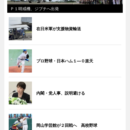
Ｐ１哨戒機、ジブチへ出発
在日米軍が支援物資輸送
プロ野球・日本ハム１―０楽天
内閣・党人事、説明避ける
岡山学芸館が２回戦へ 高校野球