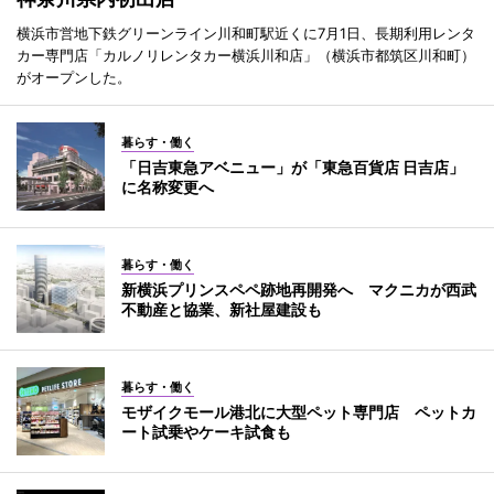
横浜市営地下鉄グリーンライン川和町駅近くに7月1日、長期利用レンタ
カー専門店「カルノリレンタカー横浜川和店」（横浜市都筑区川和町）
がオープンした。
暮らす・働く
「日吉東急アベニュー」が「東急百貨店 日吉店」
に名称変更へ
暮らす・働く
新横浜プリンスペペ跡地再開発へ マクニカが西武
不動産と協業、新社屋建設も
暮らす・働く
モザイクモール港北に大型ペット専門店 ペットカ
ート試乗やケーキ試食も