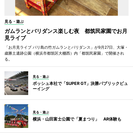
見る・遊ぶ
ガムランとバリダンス楽しむ夜 都筑民家園でお月
見ライブ
「お月見ライブ バリ島の竹ガムランとバリダンス」が9月27日、大塚・
歳勝土遺跡公園（横浜市都筑区大棚西）内「都筑民家園」で開催され
る。
見る・遊ぶ
ボッシュ本社で「SUPER GT」決勝パブリックビュ
ーイング
見る・遊ぶ
横浜・山田富士公園で「夏まつり」 AR体験も