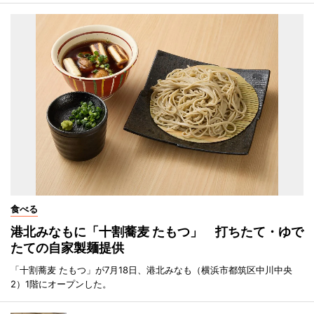
食べる
港北みなもに「十割蕎麦 たもつ」 打ちたて・ゆで
たての自家製麺提供
「十割蕎麦 たもつ」が7月18日、港北みなも（横浜市都筑区中川中央
2）1階にオープンした。