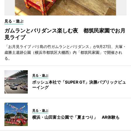
見る・遊ぶ
ガムランとバリダンス楽しむ夜 都筑民家園でお月
見ライブ
「お月見ライブ バリ島の竹ガムランとバリダンス」が9月27日、大塚・
歳勝土遺跡公園（横浜市都筑区大棚西）内「都筑民家園」で開催され
る。
見る・遊ぶ
ボッシュ本社で「SUPER GT」決勝パブリックビュ
ーイング
見る・遊ぶ
横浜・山田富士公園で「夏まつり」 AR体験も