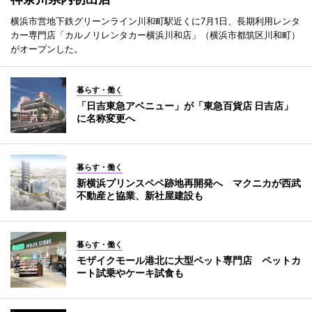
横浜市営地下鉄グリーンライン川和町駅近くに7月1日、長期利用レンタ
カー専門店「カルノリレンタカー横浜川和店」（横浜市都筑区川和町）
がオープンした。
暮らす・働く
「日吉東急アベニュー」が「東急百貨店 日吉店」
に名称変更へ
暮らす・働く
新横浜プリンスペペ跡地再開発へ マクニカが西武
不動産と協業、新社屋建設も
暮らす・働く
モザイクモール港北に大型ペット専門店 ペットカ
ート試乗やケーキ試食も