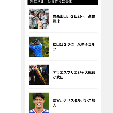
悠仁さま、朝食作りに参加
青森山田が２回戦へ 高校
野球
松山は２６位 米男子ゴル
フ
デラエスプリエジャ大統領
が就任
冨安がクリスタルパレス加
入