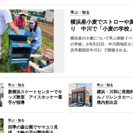
学ぶ・知る
横浜産小麦でストローや
り 中川で「小麦の学校
横浜産の小麦について学ぶ体験イベ
の学校」が8月22日、中川西地区セ
浜市都筑区中川2）で開催される。
学ぶ・知る
学ぶ・知る
新横浜スケートセンターでキ
横浜・川和に長期
ッズ教室 アイスホッケー選
ルノリレンタカー
手が指導
県内初出店
学ぶ・知る
四季の森公園でヤマユリ見
頃 大輪の花が園内彩る