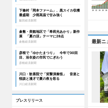
下條村「岡本ファーム」、黒スイカ収穫
最盛期 少雨高温で甘み強く
飯田経済新聞
倉敷・美観地区で「希莉光あかり」新作
展 「夏の涼」テーマに28点
最新ニ
倉敷経済新聞
彦根で「ゆかたまつり」 今年で30回
目、浴衣姿の市民でにぎわう
彦根経済新聞
川口・歓喜院で「笑撃演奏怪」 音楽と
怪談と漫才で夏の夜を彩る
川口経済新聞
プレスリリース