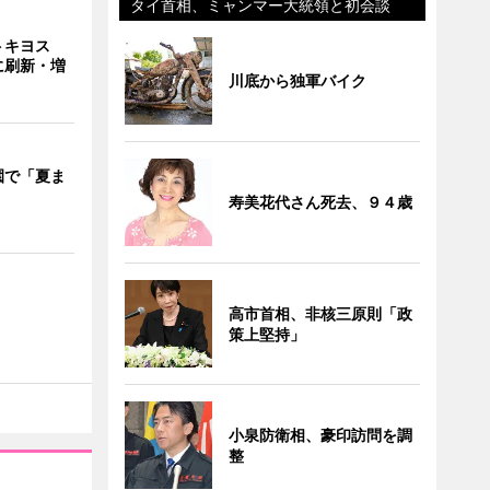
タイ首相、ミャンマー大統領と初会談
トキヨス
に刷新・増
川底から独軍バイク
園で「夏ま
寿美花代さん死去、９４歳
高市首相、非核三原則「政
策上堅持」
小泉防衛相、豪印訪問を調
整