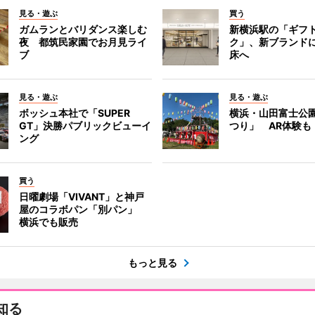
見る・遊ぶ
買う
ガムランとバリダンス楽しむ
新横浜駅の「ギフ
夜 都筑民家園でお月見ライ
ク」、新ブランド
ブ
床へ
見る・遊ぶ
見る・遊ぶ
ボッシュ本社で「SUPER
横浜・山田富士公
GT」決勝パブリックビューイ
つり」 AR体験も
ング
買う
日曜劇場「VIVANT」と神戸
屋のコラボパン「別パン」
横浜でも販売
もっと見る
知る