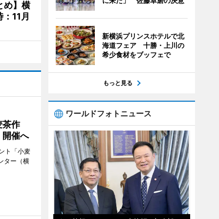
に来た」 佐藤卓磨の決意
とめ】横
：11月
新横浜プリンスホテルで北
海道フェア 十勝・上川の
希少食材をブッフェで
もっと見る
ワールドフォトニュース
麦茶作
」開催へ
ント「小麦
ンター（横