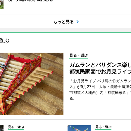
もっと見る
遊ぶ
見る・遊ぶ
ガムランとバリダンス
都筑民家園でお月見ライ
「お月見ライブ バリ島の竹ガムラ
ス」が9月27日、大塚・歳勝土遺跡
市都筑区大棚西）内「都筑民家園」
る。
見る・遊ぶ
見る・遊ぶ